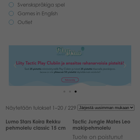
Svenskspråkiga spel
Kirjat
Suomi
Games in English
Outlet
Arkistoidut tuotteet
Promotuotteet
Sovellukset
Näytetään tulokset 1–20 / 229
Lumo Stars Koira Rekku
Tactic Jungle Mates Leo
pehmolelu classic 15 cm
makipehmolelu
Tuote on poistunut