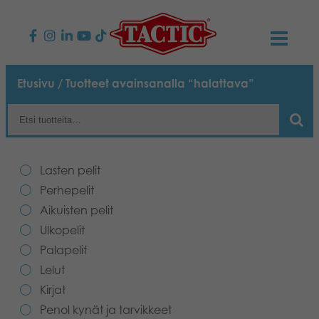
KAUPPA
Etusivu
/ Tuotteet avainsanalla “halattava”
Lasten pelit
AJANKOHTAISTA
Perhepelit
TACTIC
Lasten pelit
Aikuisten pelit
Tapa toimia
Perhepelit
YHTEYSTIEDOT
Aikuisten pelit
Ulkopelit
Vastuullisuus
Ota yhteyttä
PLAY CLUB
Ulkopelit
Palapelit
Reklamaatiot
Palapelit
0
Tarina
Sivustot
OSTOSKORI
Lelut
Kirjat
Lelut
Medialle
OMA TILI
Penol kynät ja tarvikkeet