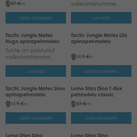
7,59
€
valikoimistamme.
8
Pistettä
Lisää ostoskoriin
Lue lisää
Tactic Jungle Mates
Tactic Jungle Mates Lila
Hugo apinapehmolelu
apinapehmolelu
Tuote on poistunut
10,19
€
valikoimistamme.
11
Pistettä
Lue lisää
Lisää ostoskoriin
Tactic Jungle Mates Simo
Lumo Stars Dino T-Rex
apinapehmolelu
pehmolelu classic
10,19
€
7,59
€
11
Pistettä
8
Pistettä
Lisää ostoskoriin
Lisää ostoskoriin
Lumo Stars Dino
Lumo Stars Dino