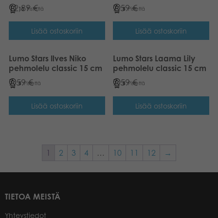
12,89
€
7,59
€
13
Pistettä
8
Pistettä
Lisää ostoskoriin
Lisää ostoskoriin
Lumo Stars Ilves Niko
Lumo Stars Laama Lily
pehmolelu classic 15 cm
pehmolelu classic 15 cm
7,59
€
7,59
€
8
Pistettä
8
Pistettä
Lisää ostoskoriin
Lisää ostoskoriin
1
2
3
4
…
10
11
12
→
TIETOA MEISTÄ
Yhteystiedot