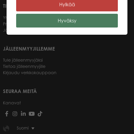
Hylkää
TIETOA MEISTÄ
Yhteystiedot
Hyväksy
Promotuotteet
Jälleenmyyjät
JÄLLEENMYYJILLEMME
Tule jälleenmyyjäksi
Tietoa jälleenmyyjille
Kirjaudu verkkokauppaan
SEURAA MEITÄ
Kanavat
Suomi