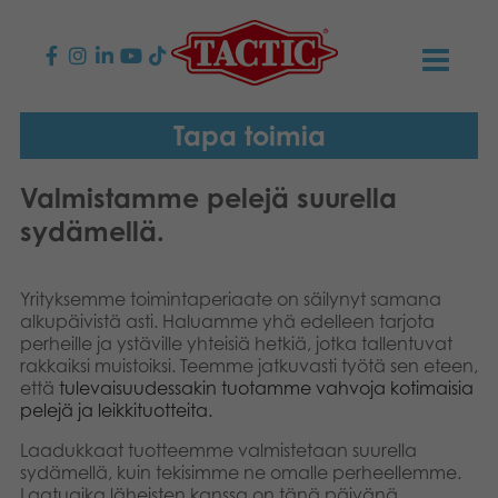
KAUPPA
Tapa toimia
Lasten pelit
AJANKOHTAISTA
Valmistamme pelejä suurella
sydämellä.
Perhepelit
TACTIC
Aikuisten pelit
Tapa toimia
Yrityksemme toimintaperiaate on säilynyt samana
YHTEYSTIEDOT
alkupäivistä asti. Haluamme yhä edelleen tarjota
perheille ja ystäville yhteisiä hetkiä, jotka tallentuvat
Ulkopelit
Vastuullisuus
Ota yhteyttä
PLAY CLUB
rakkaiksi muistoiksi. Teemme jatkuvasti työtä sen eteen,
että
tulevaisuudessakin tuotamme vahvoja kotimaisia
Reklamaatiot
Palapelit
0
pelejä ja leikkituotteita.
Tarina
Sivustot
OSTOSKORI
Laadukkaat tuotteemme valmistetaan suurella
Lelut
sydämellä, kuin tekisimme ne omalle perheellemme.
Medialle
OMA TILI
Laatuaika läheisten kanssa on tänä päivänä