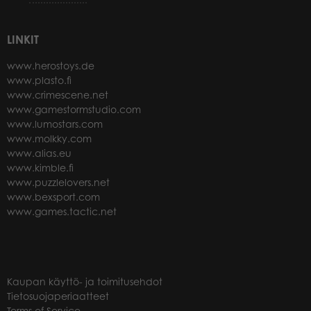
LINKIT
www.herostoys.de
www.plasto.fi
www.crimescene.net
www.gamestormstudio.com
www.lumostars.com
www.molkky.com
www.alias.eu
www.kimble.fi
www.puzzlelovers.net
www.bexsport.com
www.games.tactic.net
Kaupan käyttö- ja toimitusehdot
Tietosuojaperiaatteet
Terms of Service