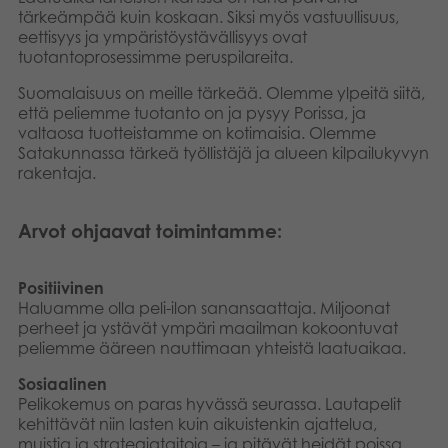
tärkeämpää kuin koskaan. Siksi myös vastuullisuus,
Kirjat
Suomi
eettisyys ja ympäristöystävällisyys ovat
tuotantoprosessimme peruspilareita.
Arkistoidut tuotteet
English
Suomalaisuus on meille tärkeää. Olemme ylpeitä siitä,
että peliemme tuotanto on ja pysyy Porissa, ja
Promotuotteet
Dansk
valtaosa tuotteistamme on kotimaisia. Olemme
Satakunnassa tärkeä työllistäjä ja alueen kilpailukyvyn
Nederlands
rakentaja.
Sovellukset
Français
Arvot ohjaavat toimintamme:
Norsk
Positiivinen
Polski
Haluamme olla peli-ilon sanansaattaja. Miljoonat
perheet ja ystävät ympäri maailman kokoontuvat
peliemme ääreen nauttimaan yhteistä laatuaikaa.
Svenska
Sosiaalinen
Deutsch
Pelikokemus on paras hyvässä seurassa. Lautapelit
kehittävät niin lasten kuin aikuistenkin ajattelua,
muistia ja strategiataitoja – ja pitävät heidät poissa