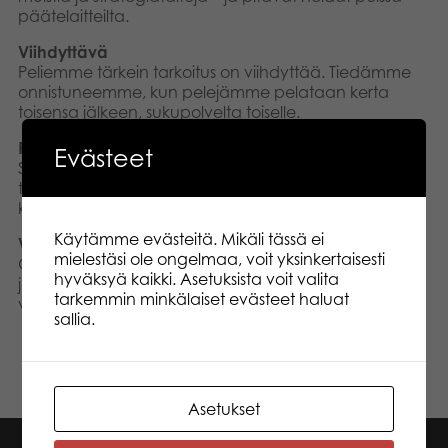
päätelaitteilta.
Viihdyttävä
Peliemme tärkein tarkoitus on viihdyttää. Tiedämme
onnistuneemme, kun pelejämme pelataan kerta
toisensa jälkeen, sukupolvelta toiselle.
Rehellinen
Evästeet
Suomalainen sisu ja rehellisyys ohjaavat
toimintaamme niin suhteessa asiakkaisiin kuin
kumppaneihimme. Pelaamme kovaa, mutta reilusti.
Käytämme evästeitä. Mikäli tässä ei
Vastuullinen
mielestäsi ole ongelmaa, voit yksinkertaisesti
Olemme vastuullisesti toimiva perheyritys. Ekologisuus
hyväksyä kaikki. Asetuksista voit valita
ja kestävä kehitys toteutuvat niin tuotteissamme kuin
tarkemmin minkälaiset evästeet haluat
valmistusketjussamme.
sallia.
Asetukset