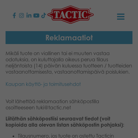
KAUPPA
Reklamaatiot
Lasten pelit
AJANKOHTAISTA
Mikäli tuote on viallinen tai ei muuten vastaa
odotuksia, on kuluttajalla oikeus perua tilaus
Perhepelit
neljäntoista (14) päivän kuluessa tuotteen / tuotteiden
TACTIC
vastaanottamisesta, vastaanottamispäivä poislukien.
Aikuisten pelit
Tapa toimia
YHTEYSTIEDOT
Kaupan käyttö- ja toimitusehdot
Ulkopelit
Vastuullisuus
Ota yhteyttä
PLAY CLUB
Voit lähettää reklamaation sähköpostilla
osoitteeseen
tuki@tactic.net
Reklamaatiot
Palapelit
0
Tarina
Sivustot
OSTOSKORI
Liitäthän sähköpostiisi seuraavat tiedot (voit
kopioida alla olevan listan sähköpostin pohjaksi):
Lelut
Medialle
OMA TILI
Tilausnumero, jos tuote on ostettu Tacticin