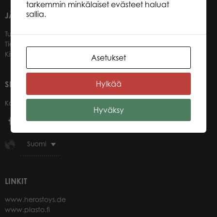
tarkemmin minkälaiset evästeet haluat
sallia.
JÄLLEENMYYJILLEMME
Tule jälleenmyyjäksi
Tietoa jälleenmyyjille
Kirjaudu verkkokauppaan
Asetukset
Hylkää
SEURAA MEITÄ
Kanavat
Hyväksy
Suomi
LINKIT
www.herostoys.de
www.plasto.fi