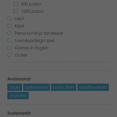
500 palaa
Kirjat
Suomi
1000 palaa
Lelut
Arkistoidut tuotteet
Kirjat
Promotuotteet
Penol kynät ja tarvikkeet
Svenskspråkiga spel
Sovellukset
Games in English
Outlet
Avainsanat
Joulu
laskeminen
Lumo Stars
opettavainen
yhdistely
Tuotemerkit