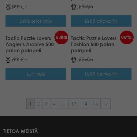
12,99
€
11,99
€
13
Pistettä
12
Pistettä
Lisää ostoskoriin
Lisää ostoskoriin
Uutta!
Uutta!
Tactic Puzzle Lovers
Tactic Puzzle Lovers
Angler’s Archive 500
Fashion 500 palan
palan palapeli
palapeli
11,99
€
11,99
€
12
Pistettä
12
Pistettä
Lue lisää
Lisää ostoskoriin
1
2
3
4
…
13
14
15
→
TIETOA MEISTÄ