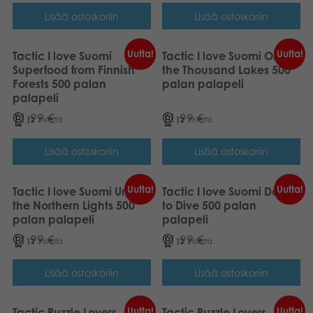
Lisää ostoskoriin
Lisää ostoskoriin
Uutta!
Uutta!
Tactic I love Suomi
Tactic I love Suomi One of
Superfood from Finnish
the Thousand Lakes 500
Forests 500 palan
palan palapeli
palapeli
11,99
€
11,99
€
12
Pistettä
12
Pistettä
Lisää ostoskoriin
Lisää ostoskoriin
Uutta!
Uutta!
Tactic I love Suomi Under
Tactic I love Suomi Dare
the Northern Lights 500
to Dive 500 palan
palan palapeli
palapeli
11,99
€
11,99
€
12
Pistettä
12
Pistettä
Lisää ostoskoriin
Lisää ostoskoriin
Uutta!
Uutta!
Tactic Puzzle Lovers
Tactic Puzzle Lovers