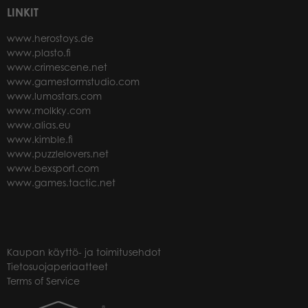
LINKIT
www.herostoys.de
www.plasto.fi
www.crimescene.net
www.gamestormstudio.com
www.lumostars.com
www.molkky.com
www.alias.eu
www.kimble.fi
www.puzzlelovers.net
www.bexsport.com
www.games.tactic.net
Kaupan käyttö- ja toimitusehdot
Tietosuojaperiaatteet
Terms of Service