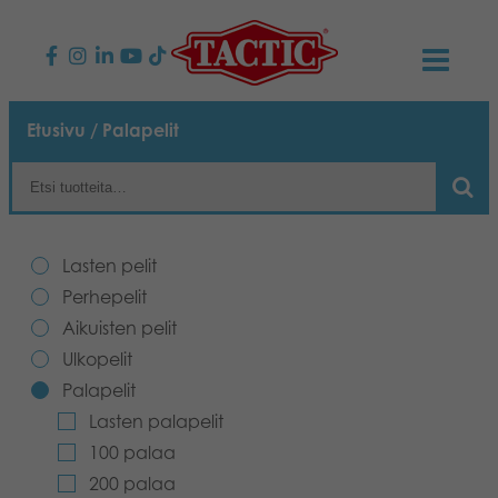
KAUPPA
Etusivu
/ Palapelit
Lasten pelit
AJANKOHTAISTA
Perhepelit
TACTIC
Lasten pelit
Aikuisten pelit
Tapa toimia
Perhepelit
YHTEYSTIEDOT
Aikuisten pelit
Ulkopelit
Vastuullisuus
Ota yhteyttä
PLAY CLUB
Ulkopelit
Palapelit
Reklamaatiot
Palapelit
0
Tarina
Sivustot
OSTOSKORI
Lasten palapelit
100 palaa
Lelut
Medialle
OMA TILI
200 palaa