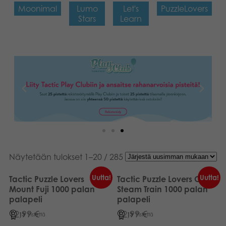
Moonimal
Lumo
Let's
PuzzleLovers
Stars
Learn
Näytetään tulokset 1–20 / 285
Uutta!
Uutta!
Tactic Puzzle Lovers
Tactic Puzzle Lovers Old
Mount Fuji 1000 palan
Steam Train 1000 palan
palapeli
palapeli
12,99
€
12,99
€
13
Pistettä
13
Pistettä