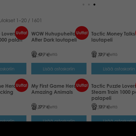
lokset 1–20 / 1601
Uutta!
Uutta!
e Lovers
WOW Huhupuheita
Tactic Money Talks
1000 palan
After Dark lautapeli
lautapeli
42,99
€
31,99
€
43
Pistettä
32
Pistettä
oskoriin
Lisää ostoskoriin
Lisää ostoskoriin
Uutta!
Uutta!
me Heros
My First Game Heros
Tactic Puzzle Lover
acking
Amazing Animals
Steam Train 1000 
palapeli
26,99
€
12,99
€
27
Pistettä
13
Pistettä
oskoriin
Lisää ostoskoriin
Lisää ostoskoriin