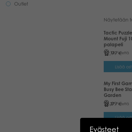
Outlet
Näytetään tu
Tactic Puzzl
Mount Fuji 
palapeli
12,99
€
13
Pistettä
Lisää ost
My First Ga
Busy Bee St
Garden
26,99
€
27
Pistettä
Lisää ost
Evästeet