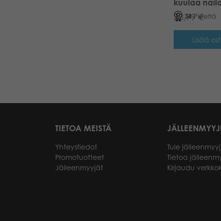
kuulaa nail
33,99
€
34
Pistettä
Lisää ost
TIETOA MEISTÄ
JÄLLEENMYYJ
Yhteystiedot
Tule jälleenmyyj
Promotuotteet
Tietoa jälleenmy
Jälleenmyyjät
Kirjaudu verkk