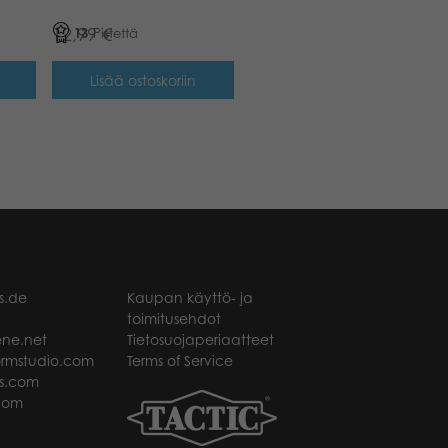
12,99
€
13
Pistettä
Lisää ostoskoriin
s.de
Kaupan käyttö- ja
toimitusehdot
ne.net
Tietosuojaperiaatteet
rmstudio.com
Terms of Service
s.com
com