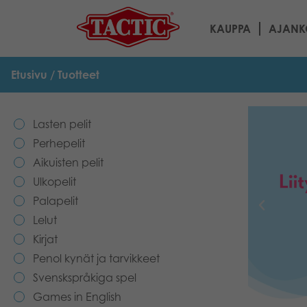
KAUPPA
AJANK
Etusivu
/ Tuotteet
Lasten pelit
Perhepelit
Aikuisten pelit
Ulkopelit
Palapelit
Lelut
Kirjat
Penol kynät ja tarvikkeet
Svenskspråkiga spel
Games in English