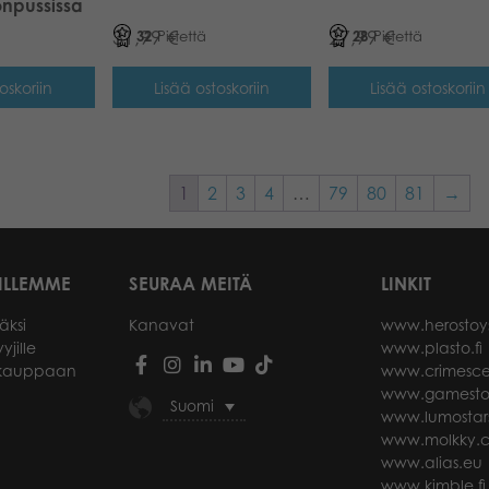
onpussissa
31,99
€
27,99
€
32
Pistettä
28
Pistettä
oskoriin
Lisää ostoskoriin
Lisää ostoskoriin
1
2
3
4
…
79
80
81
→
ILLEMME
SEURAA MEITÄ
LINKIT
äksi
Kanavat
www.herostoy
yjille
www.plasto.fi
okauppaan
www.crimesce
www.gamesto
Suomi
www.lumostar
www.molkky.
www.alias.eu
www.kimble.fi