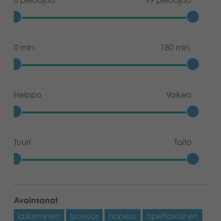
0 pelaajaa
99 pelaajaa
0 min.
180 min.
Helppo
Vaikea
Tuuri
Taito
Avainsanat
laskeminen
luovuus
nopeus
opettavainen