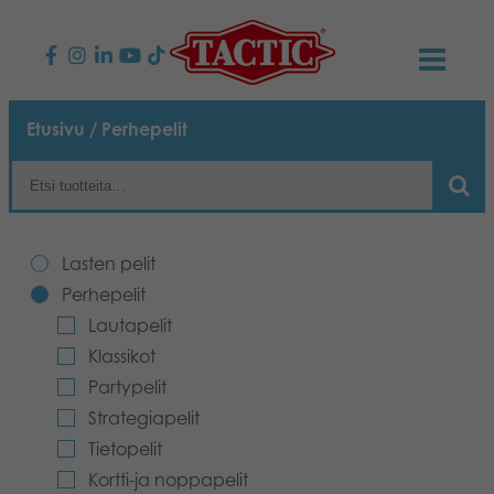
KAUPPA
Etusivu
/ Perhepelit
Lasten pelit
AJANKOHTAISTA
Perhepelit
TACTIC
Lasten pelit
Aikuisten pelit
Tapa toimia
Perhepelit
YHTEYSTIEDOT
Lautapelit
Ulkopelit
Vastuullisuus
Ota yhteyttä
PLAY CLUB
Klassikot
Partypelit
Reklamaatiot
Palapelit
0
Tarina
Sivustot
OSTOSKORI
Strategiapelit
Tietopelit
Lelut
Medialle
OMA TILI
Kortti-ja noppapelit