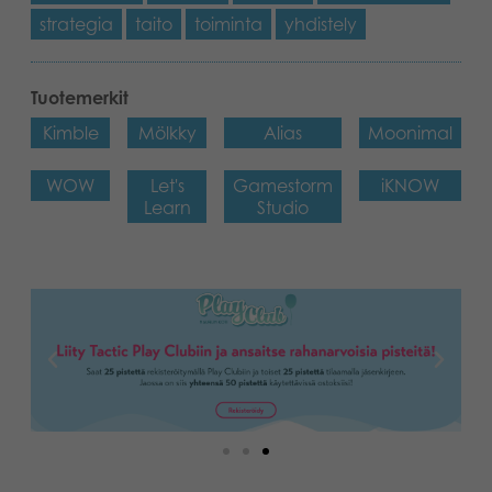
strategia
taito
toiminta
yhdistely
Tuotemerkit
Kimble
Mölkky
Alias
Moonimal
WOW
Let's
Gamestorm
iKNOW
Learn
Studio