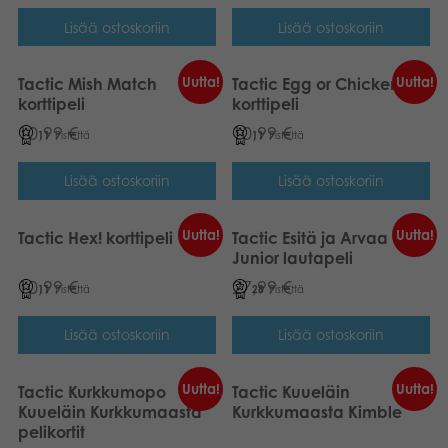
Lisää ostoskoriin
Lisää ostoskoriin
Uutta!
Uutta!
Tactic Mish Match
Tactic Egg or Chicken
korttipeli
korttipeli
10,99
€
10,99
€
11
Pistettä
11
Pistettä
Lisää ostoskoriin
Lisää ostoskoriin
Uutta!
Uutta!
Tactic Hex! korttipeli
Tactic Esitä ja Arvaa
Junior lautapeli
10,99
€
27,99
€
11
Pistettä
28
Pistettä
Lisää ostoskoriin
Lisää ostoskoriin
Uutta!
Uutta!
Tactic Kurkkumopo
Tactic Kuueläin
Kuueläin Kurkkumaasta
Kurkkumaasta Kimble
pelikortit