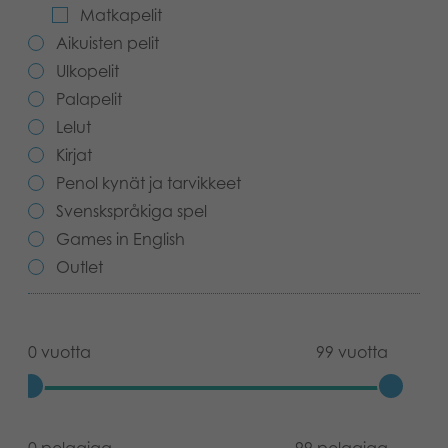
Matkapelit
Kirjat
Suomi
Aikuisten pelit
Ulkopelit
Arkistoidut tuotteet
Palapelit
Promotuotteet
Lelut
Kirjat
Sovellukset
Penol kynät ja tarvikkeet
Svenskspråkiga spel
Games in English
Outlet
0 vuotta
99 vuotta