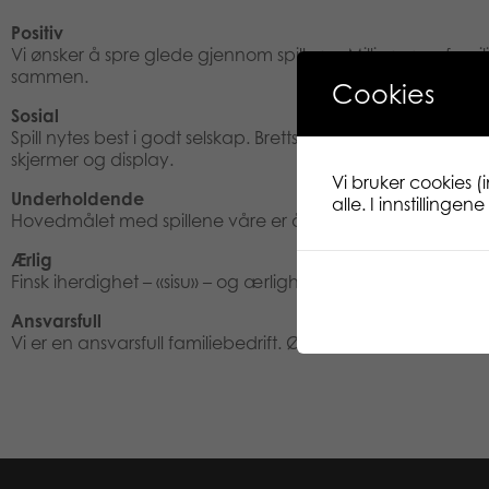
Positiv
Vi ønsker å spre glede gjennom spillene. Millioner av famili
sammen.
Cookies
Sosial
Spill nytes best i godt selskap. Brettspilling utvikler te
skjermer og display.
Vi bruker cookies (
Underholdende
alle. I innstillinge
Hovedmålet med spillene våre er å underholde. Vi vet at vi
Ærlig
Finsk iherdighet – «sisu» – og ærlighet leder vei når vi ha
Ansvarsfull
Vi er en ansvarsfull familiebedrift. Økologisk tankegang 