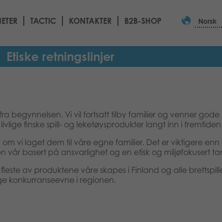
ETER
TACTIC
KONTAKTER
B2B-SHOP
Norsk
Etiske retningslinjer
a begynnelsen. Vi vil fortsatt tilby familier og venner gode
livlige finske spill- og leketøysprodukter langt inn i fremtiden
m om vi laget dem til våre egne familier. Det er viktigere enn
en vår basert på ansvarlighet og en etisk og miljøfokusert 
ler fleste av produktene våre skapes i Finland og alle brettspil
gge konkurranseevne i regionen.