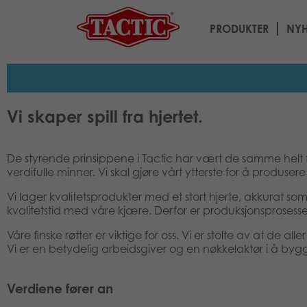
PRODUKTER
NYH
Vi skaper spill fra hjertet.
De styrende prinsippene i Tactic har vært de samme helt fr
verdifulle minner. Vi skal gjøre vårt ytterste for å produsere 
Vi lager kvalitetsprodukter med et stort hjerte, akkurat so
kvalitetstid med våre kjære. Derfor er produksjonsprosess
Våre finske røtter er viktige for oss. Vi er stolte av at de al
Vi er en betydelig arbeidsgiver og en nøkkelaktør i å by
Verdiene fører an