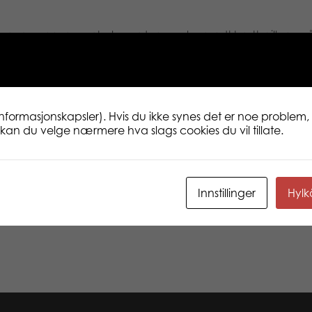
er og venner over hele verden samles rundt brettspillene våre
nking, hukommelse og strategiske ferdigheter hos både store 
informasjonskapsler). Hvis du ikke synes det er noe problem, 
ne kan du velge nærmere hva slags cookies du vil tillate.
 har lyktes når spillene spilles gang på gang, fra generasjo
r med kunder og partnere å gjøre. Vi er harde, men rettferdig
Innstillinger
Hyl
og bærekraft er vesentlig i produktene våre og hele produks