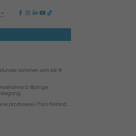
 stunder sammen som blir til
.
 noensinne å tilbringe
tankegang.
lene produseres i Pori i Finland.