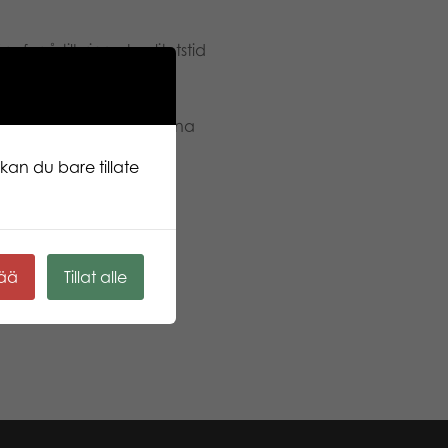
 for å tilbringe kvalitetstid
og små – og holder dem unna
kan du bare tillate
n til generasjon.
e.
kää
Tillat alle
jonskjeden.