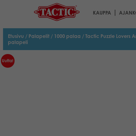
KAUPPA
AJANK
Etusivu
/
Palapelit
/
1000 palaa
/ Tactic Puzzle Lovers 
palapeli
Uutta!