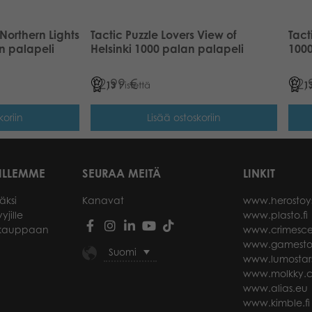
 Northern Lights
Tactic Puzzle Lovers View of
Tact
n palapeli
Helsinki 1000 palan palapeli
1000
12,99
€
12,
13
Pistettä
1
koriin
Lisää ostoskoriin
ILLEMME
SEURAA MEITÄ
LINKIT
äksi
Kanavat
www.herostoy
yjille
www.plasto.fi
okauppaan
www.crimesce
www.gamesto
Suomi
www.lumostar
www.molkky.
www.alias.eu
www.kimble.fi