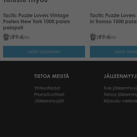
Tactic Puzzle Lovers Vintage
Tactic Puzzle Lovers
Posters New York 1000 palan
in Tromso 1000 pala
palapeli
12,99
€
12,99
€
13
Pistettä
13
Pistettä
Lisää ostoskoriin
Lisää ostos
TIETOA MEISTÄ
JÄLLEENMYYJ
Yhteystiedot
Tule jälleenmyyj
Promotuotteet
Tietoa jälleenmy
Jälleenmyyjät
Kirjaudu verkk