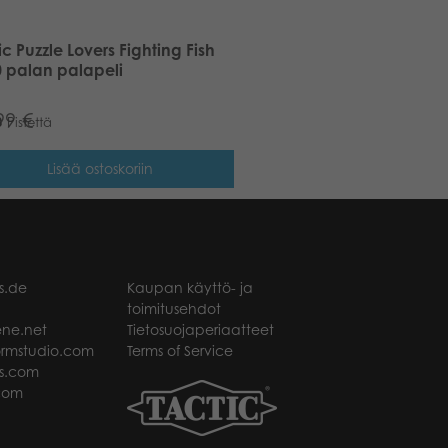
ic Puzzle Lovers Fighting Fish
 palan palapeli
99
€
3
Pistettä
Lisää ostoskoriin
s.de
Kaupan käyttö- ja
toimitusehdot
ne.net
Tietosuojaperiaatteet
rmstudio.com
Terms of Service
s.com
com