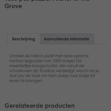
Dansk
Grove
Speelgoed
Norsk
Boeken
Polski
Apps
Svenska
Beschrijving
Aanvullende informatie
Gearchiveerde producten
Deutsch
Ontdek de held in jezelf met deze epische
fantasy-legpuzzel van 1000 stukjes! De
meesterlijke boogschutter, die vanuit de
schaduwen zijn thuisbos verdedigt, wacht op je.
Aan jou de taak om hem stukje voor stukje tot
leven te brengen.
Gerelateerde producten