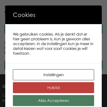
Tactic Puzzle Lovers
Tactic Puzzle Lovers Visby
Nivelda in Trondheim
Gotland 1000 pcs puzzle
Cookies
1000 pcs puzzle
Lees verder
Lees verder
We gebruiken cookies. Als je denkt dat er
hier geen probleem is, kun je gewoon alles
Tactic Puzzle Lovers
Tactic Puzzle Lovers Tall
accepteren. In de instellingen kun je meer in
Building in Krakow,
Giraffes 1000 pcs puzzle
detail kiezen wat voor soort cookies je wilt
Poland 1000 pcs puzzle
toestaan.
Lees verder
Lees verder
Instellingen
OVER ONS
Hylkää
Contact
Alles Accepteren
Retailers