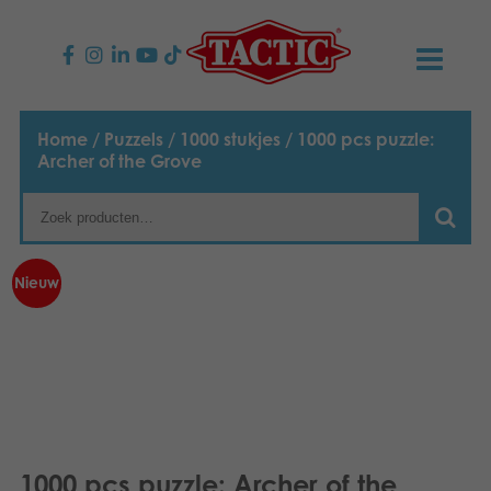
PRODUCTEN
Home
/
Puzzels
/
1000 stukjes
/ 1000 pcs puzzle:
Archer of the Grove
Kinderspellen
NIEUWS
Familiespellen
TACTIC
Nieuw
Volwassenspellen
Onze productbelofte
CONTACT
Selecta spellen
Verantwoordelijkheid
Contact opnemen
Nederlands
Buitenspellen
English
Ons verhaal
Links
Suomi
Puzzels
Media
1000 pcs puzzle: Archer of the