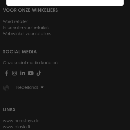
VOOR ONZE WINKELIERS
Word retailer
Informatie voor retailers
Webwinkel voor retailers
SOCIAL MEDIA
Onze social media kanalen
Nederlands
LINKS
www.herostoys.de
www.plasto.fi