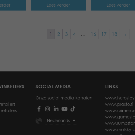
erder
Lees verder
Lees verder
1
2
3
4
…
16
17
18
→
INKELIERS
SOCIAL MEDIA
LINKS
Onze social media kanalen
www.herostoy
etailers
www.plasto.fi
retailers
www.crimesce
www.gamesto
Nederlands
www.lumostar
www.molkky.