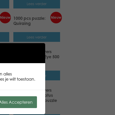
Lees verder
Nieuw
Nieuw
iti
1000 pcs puzzle:
Quiraing
Lees verder
s
Tactic Puzzle Lovers
r
LifeSTYLE Tiger’s Eye 500
zle
pcs puzzle
n alles
Lees verder
s je wilt toestaan.
s
Tactic Puzzle Lovers
500
LifeSTYLE Eucalyptus
Leaves 500 pcs puzzle
Alles Accepteren