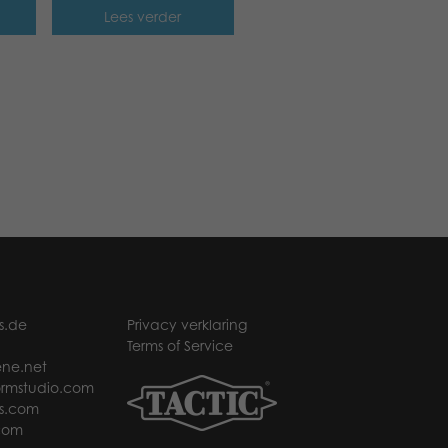
Lees verder
s.de
Privacy verklaring
Terms of Service
ne.net
rmstudio.com
s.com
com