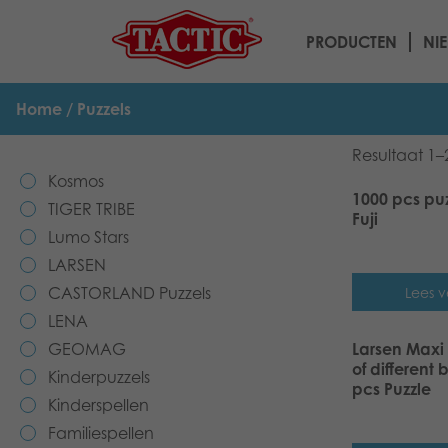
PRODUCTEN
NI
Home
/ Puzzels
Resultaat 1–
Kosmos
1000 pcs pu
TIGER TRIBE
Fuji
Lumo Stars
LARSEN
CASTORLAND Puzzels
Lees v
LENA
GEOMAG
Larsen Maxi
of different 
Kinderpuzzels
pcs Puzzle
Kinderspellen
Familiespellen