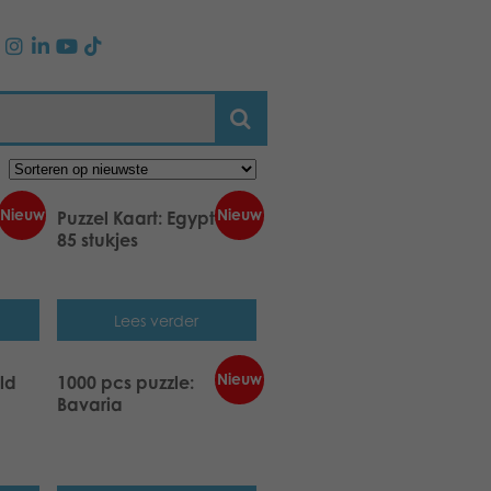
Nieuw
Nieuw
a –
Puzzel Kaart: Egypte –
85 stukjes
Lees verder
Nieuw
ld
1000 pcs puzzle:
Bavaria