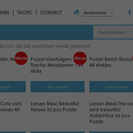
EUWS
TACTIC
CONTACT
Nederlands
20 van de 342 resultaten wordt getoond
Nieuw
Nieuw
zzle: Mount
Puzzel Voertuigen:
Puzzel Kaart: Europ
Tractor Maaidorser – 39
48 stukjes
stuks
erder
Lees verder
Lees verder
 Cute cats
Larsen Maxi Beautiful
Larsen Maxi The co
breeds 45
Horses 33 pcs Puzzle
and beautiful
Antarctica 66 pcs
Puzzle