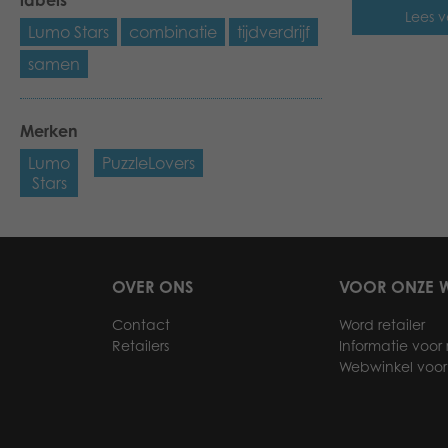
labels
Lees v
Lumo Stars
combinatie
tijdverdrijf
samen
Merken
Lumo
PuzzleLovers
Stars
OVER ONS
VOOR ONZE W
Contact
Word retailer
Retailers
Informatie voor r
Webwinkel voor 