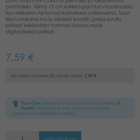
Lumo Stars Poni Carla on pehmeä ja rakastettava
pehmolelu. Tämä 15 cm korkea poni tuo monenlaista
Kirjat
Suomi
iloa leikkeihin tai turvaa kainalossa unikaverina. Saat
lelun mukana myös salaisen koodin, jonka avulla
Arkistoidut tuotteet
pääset leikkimään hahmon kanssa myös
English
digitaalisessa pelissä.
Promotuotteet
Dansk
Nederlands
7,59
€
Sovellukset
Français
Alin hinta viimeisen 30 päivän ajalta:
7,59
€
Norsk
Polski
Play Club
-jäsenenä ansaitset tästäkin tuotteesta
8
Pistettä
! Rekisteröidy Play Clubiin tai kirjaudu
Svenska
jäsensivuille kerätäksesi pisteitä.
Lisää ostoskoriin