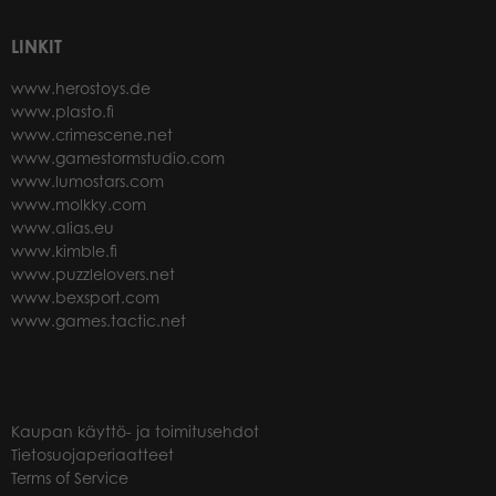
LINKIT
www.herostoys.de
www.plasto.fi
www.crimescene.net
www.gamestormstudio.com
www.lumostars.com
www.molkky.com
www.alias.eu
www.kimble.fi
www.puzzlelovers.net
www.bexsport.com
www.games.tactic.net
Kaupan käyttö- ja toimitusehdot
Tietosuojaperiaatteet
Terms of Service