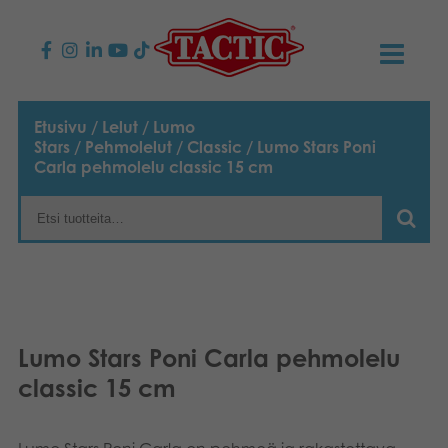
KAUPPA
Etusivu
/
Lelut
/
Lumo
Stars
/
Pehmolelut
/
Classic
/ Lumo Stars Poni
Lasten pelit
AJANKOHTAISTA
Carla pehmolelu classic 15 cm
Perhepelit
TACTIC
Aikuisten pelit
Tapa toimia
YHTEYSTIEDOT
Ulkopelit
Vastuullisuus
Ota yhteyttä
PLAY CLUB
Lumo Stars Poni Carla pehmolelu
Reklamaatiot
Palapelit
0
Tarina
Sivustot
OSTOSKORI
classic 15 cm
Lelut
Medialle
OMA TILI