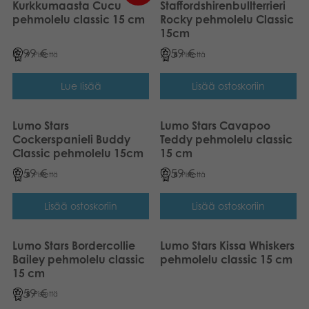
Kurkkumaasta Cucu
Staffordshirenbullterrieri
pehmolelu classic 15 cm
Rocky pehmolelu Classic
15cm
8,99
€
7,59
€
9
Pistettä
8
Pistettä
Lue lisää
Lisää ostoskoriin
Lumo Stars
Lumo Stars Cavapoo
Cockerspanieli Buddy
Teddy pehmolelu classic
Classic pehmolelu 15cm
15 cm
7,59
€
7,59
€
8
Pistettä
8
Pistettä
Lisää ostoskoriin
Lisää ostoskoriin
Lumo Stars Bordercollie
Lumo Stars Kissa Whiskers
Bailey pehmolelu classic
pehmolelu classic 15 cm
15 cm
7,59
€
8
Pistettä