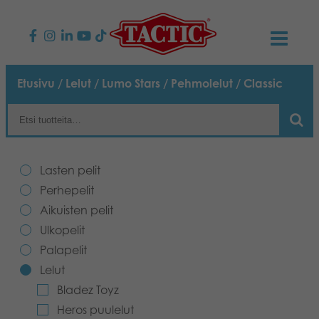
KAUPPA
Etusivu
/
Lelut
/
Lumo Stars
/
Pehmolelut
/ Classic
Lasten pelit
AJANKOHTAISTA
Perhepelit
TACTIC
Lasten pelit
Aikuisten pelit
Tapa toimia
Perhepelit
YHTEYSTIEDOT
Aikuisten pelit
Ulkopelit
Vastuullisuus
Ota yhteyttä
PLAY CLUB
Ulkopelit
Palapelit
Reklamaatiot
Palapelit
0
Tarina
Sivustot
OSTOSKORI
Lelut
Bladez Toyz
Lelut
Medialle
OMA TILI
Heros puulelut