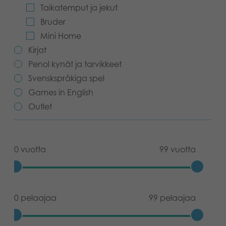
Taikatemput ja jekut
Bruder
Mini Home
Kirjat
Penol kynät ja tarvikkeet
Svenskspråkiga spel
Games in English
Outlet
0 vuotta
99 vuotta
0 pelaajaa
99 pelaajaa