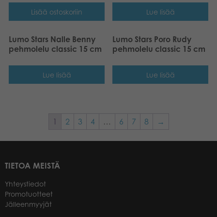
Lisää ostoskoriin
Lue lisää
Lumo Stars Nalle Benny
Lumo Stars Poro Rudy
pehmolelu classic 15 cm
pehmolelu classic 15 cm
Lue lisää
Lue lisää
1
2
3
4
…
6
7
8
→
TIETOA MEISTÄ
Yhteystiedot
Promotuotteet
Jälleenmyyjät