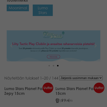
Tuotemerkit
Moonimal
Lumo
Stars
Näytetään tulokset 1–20 / 144
Uutta!
Uutta!
Lumo Stars Planet Pals
Lumo Stars Planet Pals Tiki
Zepy 15cm
15cm
11,99
€
12
Pistettä