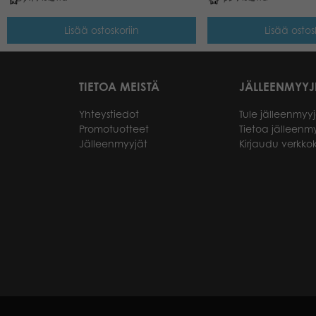
Lisää ostoskoriin
Lisää ostos
TIETOA MEISTÄ
JÄLLEENMYYJ
Yhteystiedot
Tule jälleenmyyj
Promotuotteet
Tietoa jälleenmy
Jälleenmyyjät
Kirjaudu verkk