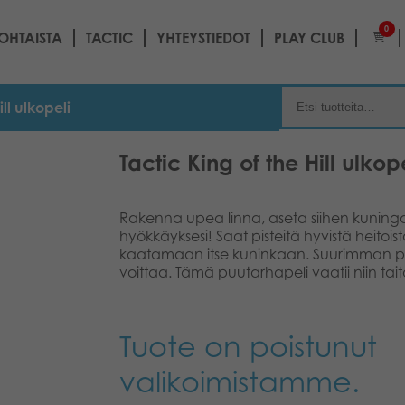
0
OHTAISTA
TACTIC
YHTEYSTIEDOT
PLAY CLUB
ill ulkopeli
Tactic King of the Hill ulkop
Rakenna upea linna, aseta siihen kuninga
hyökkäyksesi! Saat pisteitä hyvistä heitoist
kaatamaan itse kuninkaan. Suurimman pi
voittaa. Tämä puutarhapeli vaatii niin tait
Tuote on poistunut
valikoimistamme.