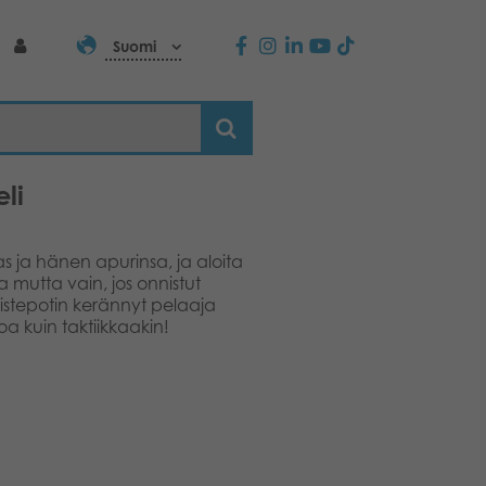
Suomi
eli
s ja hänen apurinsa, ja aloita
a mutta vain, jos onnistut
stepotin kerännyt pelaaja
oa kuin taktiikkaakin!