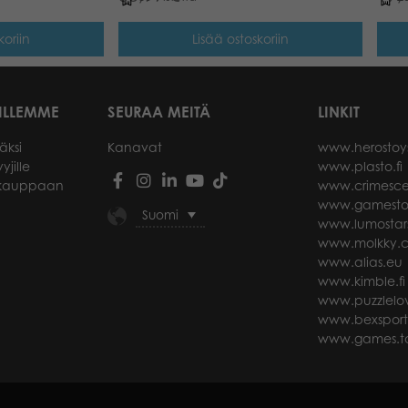
koriin
Lisää ostoskoriin
ILLEMME
SEURAA MEITÄ
LINKIT
äksi
Kanavat
www.herostoy
yjille
www.plasto.fi
okauppaan
www.crimesce
www.gamesto
Suomi
www.lumostar
www.molkky.
www.alias.eu
www.kimble.fi
www.puzzlelov
www.bexspor
www.games.ta