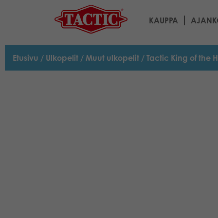
KAUPPA
AJANK
Etusivu
/
Ulkopelit
/
Muut ulkopelit
/ Tactic King of the H