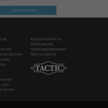
Lisää ostoskoriin
s.de
Kaupan käyttö- ja
toimitusehdot
ne.net
Tietosuojaperiaatteet
rmstudio.com
Terms of Service
s.com
com
ers.net
t.com
ctic.net