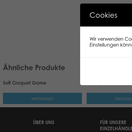
Cookies
Wir verwenden Cook
Einstellungen könn
Ähnliche Produkte
Soft Croquet Game
Trendy Tower
Weiterlesen
Weiterle
ÜBER UNS
FÜR UNSERE
EINZELHÄNDL