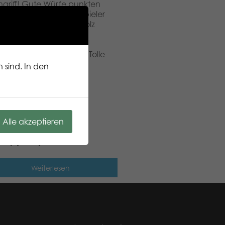
ngriff! Gute Würfe punkten
 niederschlagen. Der Spieler
eses Gartenspiel aus Holz
lichkeit und Taktik! Ein
ler können das Spiel
hiedene Burgen bauen. Tolle
ichkeitswurf.
 sind. In den
Alle akzeptieren
atzy (multi)
Weiterlesen