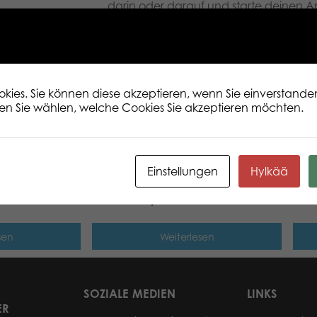
darin oder darauf und starte deinen A
Sie aber nur, wenn Sie den König selbst
mit der höchsten Punktzahl gewinnt! Di
sorgt für einen guten Kampf in Geschick
tolles, hochwertiges Holzspiel! Die Spie
unendlich verändern, indem sie versc
Kombination aus Bowling und Geschickl
ies. Sie können diese akzeptieren, wenn Sie einverstanden
en Sie wählen, welche Cookies Sie akzeptieren möchten.
Einstellungen
Hylkää
Mini Mölkky
XL Y
sen
Weiterlesen
SOZIALE MEDIEN
LINKS
ER