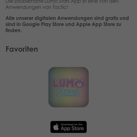
Die zauberhafte Lumo Stars App ist eine von den
Dansk
Anwendungen von Tactic!
Archivierte Produkte
Nederlands
Alle unserer digitalen Anwendungen sind gratis und
Digitale Anwendungen
sind in Google Play Store und Apple App Store zu
finden.
Français
Norsk
Favoriten
Polski
Svenska