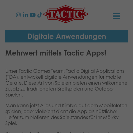
PRODUKTE
Digitale Anwendungen
Spiele für Kinder
NEUIGKEITEN
Mehrwert mittels Tactic Apps!
Spiele für Familien
TACTIC
Unser Tactic Games Team, Tactic Digital Applications
(TDA), entwickelt digitale Anwendungen für mobile
Spiele für Erwachsene
Verhaltensregeln
KONTAKT
Geräte. Diese Art von Spielen bieten einen willkomene
Zusatz zu traditionellen Brettspielen und Outdoor
Spiele für Draussen
Spielen.
Verantwortung
Kontaktieren Sie Uns
Deutsch
Man kann jetzt Alias und Kimble auf dem Mobiltelefon
Puzzles
English
Unsere Geschichte
Links
spielen, oder vielleicht dient die App als nützlicher
Helfer zum Notieren des Spielstandes für Ihr Mölkky
Suomi
Spiel.
Spielzeuge
Medien