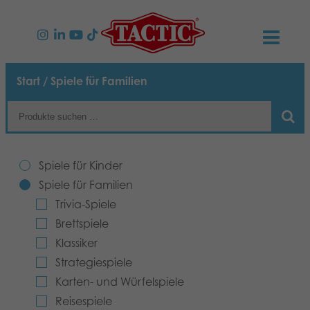
PRODUKTE
Start
/ Spiele für Familien
Spiele für Kinder
NEUIGKEITEN
Spiele für Familien
TACTIC
Spiele für Kinder
Spiele für Erwachsene
Verhaltensregeln
Spiele für Familien
KONTAKT
Trivia-Spiele
Spiele für Draussen
Verantwortung
Kontaktieren Sie Uns
Deutsch
Brettspiele
Klassiker
Puzzles
Unsere Geschichte
Links
Strategiespiele
Karten- und Würfelspiele
Spielzeuge
Medien
Reisespiele