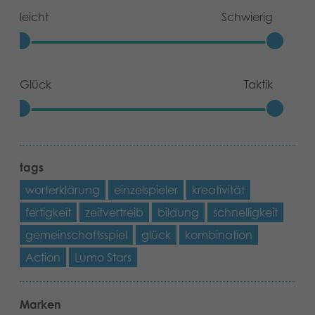
leicht
Schwierig
Glück
Taktik
tags
worterklärung
einzelspieler
kreativität
fertigkeit
zeitvertreib
bildung
schnelligkeit
gemeinschaftsspiel
glück
kombination
Action
Lumo Stars
Marken