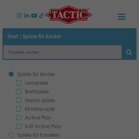
PRODUKTE
Start
/ Spiele für Kinder
Spiele für Kinder
NEUIGKEITEN
Spiele für Familien
TACTIC
Spiele für Kinder
Spiele für Erwachsene
Verhaltensregeln
Lernspiele
KONTAKT
Brettspiele
Spiele für Draussen
Verantwortung
Kontaktieren Sie Uns
Deutsch
Memo spiele
Kinderpuzzle
Puzzles
Unsere Geschichte
Links
Active Play
Soft Active Play
Spielzeuge
Medien
Spiele für Familien