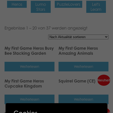
Heros
Lumo
PuzzleLovers
Let's
Stars
Learn
Ergebnisse 1 – 20 von 37 werden angezeigt
My First Game Heros Busy
My First Game Heros
Bee Stacking Garden
Amazing Animals
Weiterlesen
Weiterlesen
Neuheit
My First Game Heros
Squirrel Game (CE)
Cupcake Kingdom
Weiterlesen
Weiterlesen
Cookies
Neuheit
Neuheit