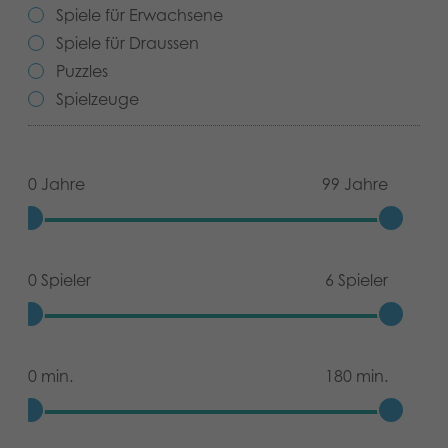
Spiele für Erwachsene
Archivierte Produkte
Spiele für Draussen
Puzzles
Digitale Anwendungen
Spielzeuge
0 Jahre
99 Jahre
0 Spieler
6 Spieler
0 min.
180 min.