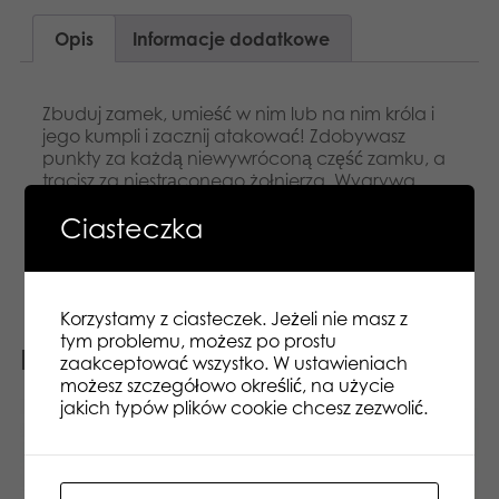
Opis
Informacje dodatkowe
Zbuduj zamek, umieść w nim lub na nim króla i
jego kumpli i zacznij atakować! Zdobywasz
punkty za każdą niewywróconą część zamku, a
tracisz za niestrąconego żołnierza. Wygrywa
gracz z największą liczbą punktów!
Ciasteczka
Najwyższej jakości wykonanie.
Wymaga zręczności i odpowiedniej taktyki.
Korzystamy z ciasteczek. Jeżeli nie masz z
tym problemu, możesz po prostu
Podobne produkty
zaakceptować wszystko. W ustawieniach
możesz szczegółowo określić, na użycie
jakich typów plików cookie chcesz zezwolić.