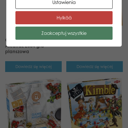
Ustawienia
Hylkää
Zaakceptuj wszystkie
Tactic Trendy Szachy
Gamestorm EscapeRun
Alcatraz 2034 gra
planszowa
Dowiedz się więcej
Dowiedz się więcej