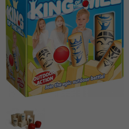
Dansk
Aplikacje
Nederlands
Français
Norsk
Svenska
Deutsch