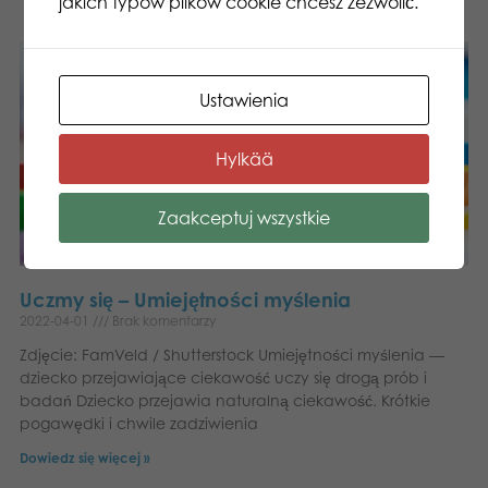
jakich typów plików cookie chcesz zezwolić.
Ustawienia
Hylkää
Zaakceptuj wszystkie
Uczmy się – Umiejętności myślenia
2022-04-01
Brak komentarzy
Zdjęcie: FamVeld / Shutterstock Umiejętności myślenia —
dziecko przejawiające ciekawość uczy się drogą prób i
badań Dziecko przejawia naturalną ciekawość. Krótkie
pogawędki i chwile zadziwienia
Dowiedz się więcej »