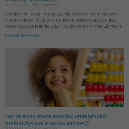
Dansk
2023-04-21
Brak komentarzy
Aplikacje
Premiera tej jesieni. Matka Ziemia to nowa gra z wieloma
Nederlands
ciekawostkami, skupiona na stanie naszego środowiska.
Nadchodząca jesienią 2023 r. quizowa gra Matka Ziemia to
Français
Dowiedz się więcej »
Norsk
Svenska
Deutsch
Jak dziecko może rozwijać umiejętności
matematyczne poprzez zabawę?
2022-11-17
Brak komentarzy