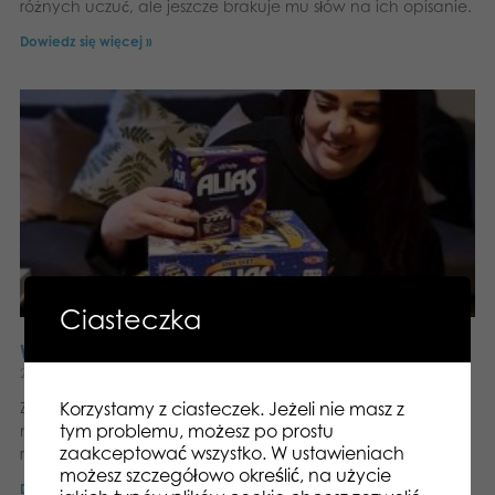
różnych uczuć, ale jeszcze brakuje mu słów na ich opisanie.
Dowiedz się więcej »
Ciasteczka
Wywiad z fanką Aliasa
2022-05-20
Brak komentarzy
Z Aliasem zawsze się lepiej bawię Gra planszowa Alias ma
Korzystamy z ciasteczek. Jeżeli nie masz z
tym problemu, możesz po prostu
miliony fanów i fanek na całym świecie. Przeprowadziliśmy
zaakceptować wszystko. W ustawieniach
rozmowę z jedną z nich, by dowiedzieć
możesz szczegółowo określić, na użycie
Dowiedz się więcej »