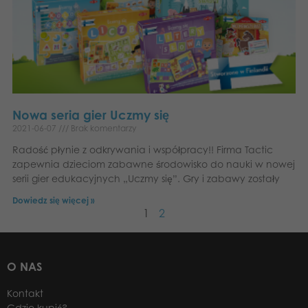
Nowa seria gier Uczmy się
2021-06-07
Brak komentarzy
Radość płynie z odkrywania i współpracy!! Firma Tactic
zapewnia dzieciom zabawne środowisko do nauki w nowej
serii gier edukacyjnych „Uczmy się”. Gry i zabawy zostały
Dowiedz się więcej »
1
2
O NAS
Kontakt
Gdzie kupić?