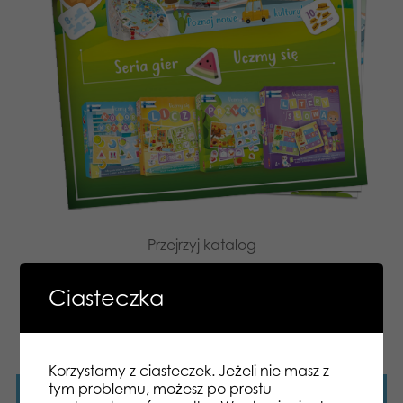
Przejrzyj katalog
Ciasteczka
Tutaj znajdziesz wszystkie produkty z
serii
Uczmy się.
Korzystamy z ciasteczek. Jeżeli nie masz z
tym problemu, możesz po prostu
Aktualności