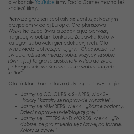
a w kanale
YouTube
firmy Tactic Games można też
znaleźć filmy.
Pierwsze gry z serii spotkały się z entuzjastycznym
przyjęciem w całej Europie. Gra planszowa
Wszystkie dzieci świata zdobyła już pierwszą
nagrodę w polskim konkursie Zabawka Roku w
kategorii zabawek i gier edukacyjnych. Oto
wypowiedzi dotyczące tej gry: „C
hoć ludzie na
świecie różnią się między sobą, wszyscy są sobie
równi. […] Ta gra to doskonały wstęp do życia
pełnego ciekawości i szacunku wobec innych
kultur
”.
Oto niektóre komentarze dotyczące naszych gier:
Uczmy się COLOURS & SHAPES, wiek 3+
„
Kolory i kształty są naprawdę wyraziste
”.
Uczmy się NUMBERS, wiek 4+ „
Różne poziomy.
Dzieci naprawę uwielbiają tę grę!
”
Uczmy się LETTERS AND WORDS, wiek 4+ „
To
dobrze, że gra zmienia się z łatwej na trudną.
Kolory są żywe!
”