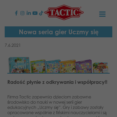
PRODUKTY
Nowa seria gier Uczmy się
Gry dla dzieci
AKTUALNOŚCI
7.6.2021
Gry rodzinne
TACTIC
Gry dla dorosłych
Zasady postępowania
KONTAKT
Radość płynie z odkrywania i współpracy!!
Gry plenerowe
Odpowiedzialność
Napisz do nas
Polski
Puzzle
English
Nasza historia
Firma Tactic zapewnia dzieciom zabawne
Strony internetowe
środowisko do nauki w nowej serii gier
edukacyjnych „Uczmy się”. Gry i zabawy zostały
Suomi
Zabawki
Media
opracowane wspólnie z fińskimi nauczycielami i są