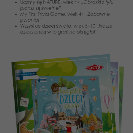
Uczmy się NATURE, wiek 4+ „
Obrazki z tyłu
plansz są świetne
”.
My First Trivia Game, wiek 4+ „
Zabawne
pytania!
”
Wszystkie dzieci świata, wiek 5–10 „
Nasze
dzieci chcą w to grać na okrągło!
”