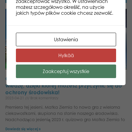
zaakceptować wszystko. W ustawieniach
możesz szczegółowo określić, na użycie
jakich typów plików cookie chcesz zezwolić.
Ustawienia
Hylkää
Zaakceptuj wszystkie
Grając w Quiz Matka Ziemia zdobywasz
wiedzę, dzięki której możesz przyczynić się do
ochrony środowiska!
2023-04-21
Brak komentarzy
Premiera tej jesieni. Matka Ziemia to nowa gra z wieloma
ciekawostkami, skupiona na stanie naszego środowiska.
Nadchodząca jesienią 2023 r. quizowa gra Matka Ziemia to
Dowiedz się więcej »