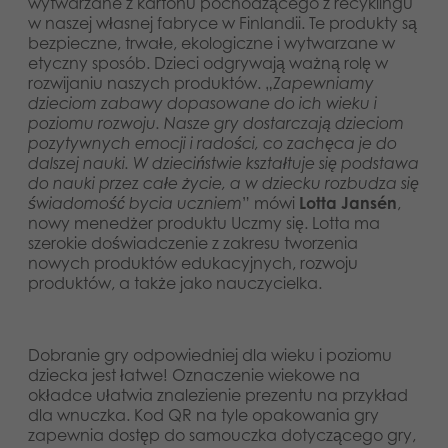
wytwarzane z kartonu pochodzącego z recyklingu
Dansk
Aplikacje
w naszej własnej fabryce w Finlandii. Te produkty są
bezpieczne, trwałe, ekologiczne i wytwarzane w
Nederlands
etyczny sposób. Dzieci odgrywają ważną rolę w
rozwijaniu naszych produktów. „
Zapewniamy
Français
dzieciom zabawy dopasowane do ich wieku i
poziomu rozwoju. Nasze gry dostarczają dzieciom
pozytywnych emocji i radości, co zachęca je do
Norsk
dalszej nauki. W dzieciństwie kształtuje się podstawa
do nauki przez całe życie, a w dziecku rozbudza się
Svenska
świadomość bycia uczniem
” mówi
Lotta Jansén
,
nowy menedżer produktu Uczmy się. Lotta ma
szerokie doświadczenie z zakresu tworzenia
nowych produktów edukacyjnych, rozwoju
produktów, a także jako nauczycielka.
Dobranie gry odpowiedniej dla wieku i poziomu
dziecka jest łatwe! Oznaczenie wiekowe na
okładce ułatwia znalezienie prezentu na przykład
dla wnuczka. Kod QR na tyle opakowania gry
zapewnia dostęp do samouczka dotyczącego gry,