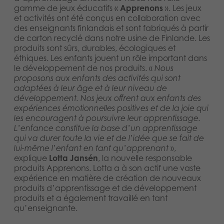
Dansk
gamme de jeux éducatifs «
Apprenons
». Les jeux
Produits archivés
et activités ont été conçus en collaboration avec
Nederlands
des enseignants finlandais et sont fabriqués à partir
Applications mobiles
de carton recyclé dans notre usine de Finlande. Les
produits sont sûrs, durables, écologiques et
Norsk
éthiques. Les enfants jouent un rôle important dans
le développement de nos produits. «
Nous
Polski
proposons aux enfants des activités qui sont
adaptées à leur âge et à leur niveau de
Svenska
développement. Nos jeux offrent aux enfants des
expériences émotionnelles positives et de la joie qui
les encouragent à poursuivre leur apprentissage.
L’enfance constitue la base d’un apprentissage
qui va durer toute la vie et de l’idée que se fait de
lui-même l’enfant en tant qu’apprenant
»,
explique
Lotta Jansén
, la nouvelle responsable
produits Apprenons. Lotta a à son actif une vaste
expérience en matière de création de nouveaux
produits d’apprentissage et de développement
produits et a également travaillé en tant
qu’enseignante.