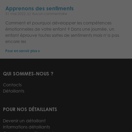
Apprenons des sentiments
31 mai 2022
Aucun commentaire
Comment et pourquoi développer les compétences
émotionnelles de votre enfant ? Dans une journée, un
enfant éprouve toutes sortes de sentiments mais n’a pas
encore les
Pour en savoir plus »
QUI SOMMES-NOUS ?
Contacts
Détaillants
POUR NOS DÉTAILLANTS
Devenir un détaillant
Informations détaillants