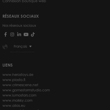
Connexion boutique web
RÉSEAUX SOCIAUX
Nos réseaux sociaux
Français
LIENS
www.herostoys.de
www.plasto.fi
www.crimescene.net
www.gamestormstudio.com
www.lumostars.com
www.molkky.com
www.alias.eu