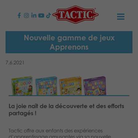
PRODUITS
Nouvelle gamme de jeux
Apprenons
Jeux enfants
NOUVEAUTÉS
7.6.2021
Jeux famille
TACTIC
Jeux Adultes
Code de conduite
CONTACTS
Jeux d’extérieur
Responsabilité
Contactez nous
Français
La joie naît de la découverte et des efforts
partagés !
Puzzles
English
Notre histoire
Liens
Suomi
Jouets
Tactic offre aux enfants des expériences
Média
d’apprentissage amusantes via sa nouvelle