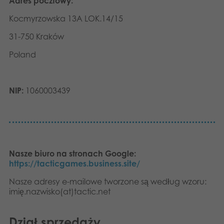
Adres pocztowy:
Dansk
Aplikacje
Kocmyrzowska 13A LOK.14/15
Nederlands
31-750 Kraków
Français
Poland
Norsk
NIP:
1060003439
Svenska
Deutsch
Nasze biuro na stronach Google:
https://tacticgames.business.site/
Nasze adresy e-mailowe tworzone są według wzoru:
imię.nazwisko(at)tactic.net
Dział sprzedaży