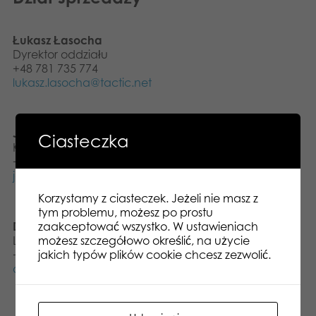
Łukasz Łasocha
Dyrektor oddziału
+48 781 735 774
lukasz.lasocha@tactic.net
Jakub Kaim
Ciasteczka
Kierownik Sprzedaży
+48 783 735 774
jakub.kaim@tactic.net
Korzystamy z ciasteczek. Jeżeli nie masz z
tym problemu, możesz po prostu
zaakceptować wszystko. W ustawieniach
Daniel Adamiak
możesz szczegółowo określić, na użycie
Logistyka i Obsługa Klienta
jakich typów plików cookie chcesz zezwolić.
+48 723 735 774
daniel.adamiak@tactic.net