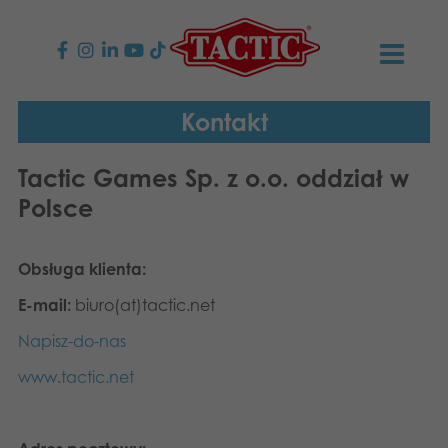
PRODUKTY
Kontakt
Gry dla dzieci
AKTUALNOŚCI
Tactic Games Sp. z o.o. oddział w
Polsce
Gry rodzinne
TACTIC
Gry dla dorosłych
Zasady postępowania
Obsługa klienta:
KONTAKT
E-mail:
biuro(at)tactic.net
Gry plenerowe
Odpowiedzialność
Napisz do nas
Polski
Napisz-do-nas
Puzzle
English
Nasza historia
Strony internetowe
www.tactic.net
Suomi
Zabawki
Media