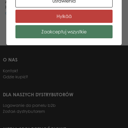
Ustawienia
Anna Łasocha
Księgowość i administracja
anna.lasocha@tactic.net
Hylkää
Zaakceptuj wszystkie
O NAS
Kontakt
Gdzie kupić?
DLA NASZYCH DYSTRYBUTORÓW
Logowanie do panelu b2b
Zostań dystrybutorem