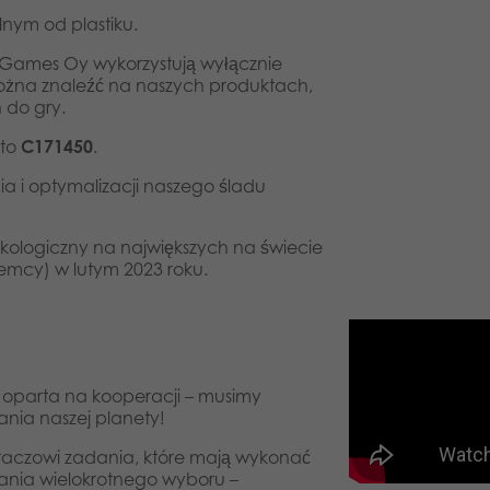
nym od plastiku.
c Games Oy wykorzystują wyłącznie
 można znaleźć na naszych produktach,
 do gry.
 to
C171450
.
 i optymalizacji naszego śladu
kologiczny na największych na świecie
mcy) w lutym 2023 roku.
a oparta na kooperacji – musimy
ania naszej planety!
raczowi zadania, które mają wykonać
ania wielokrotnego wyboru –