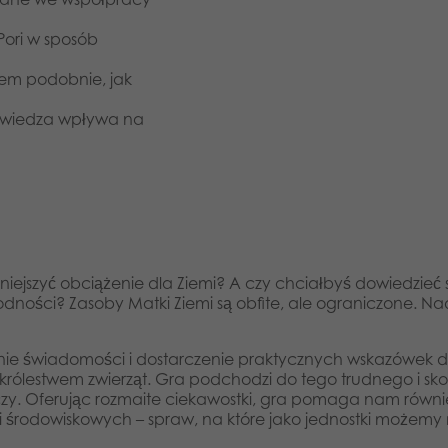
ori w sposób
iem podobnie, jak
– wiedza wpływa na
iejszyć obciążenie dla Ziemi? A czy chciałbyś dowiedzieć 
dności? Zasoby Matki Ziemi są obfite, ale ograniczone. Na
zenie świadomości i dostarczenie praktycznych wskazówek
 królestwem zwierząt. Gra podchodzi do tego trudnego i s
zy. Oferując rozmaite ciekawostki, gra pomaga nam równie
 środowiskowych – spraw, na które jako jednostki możemy