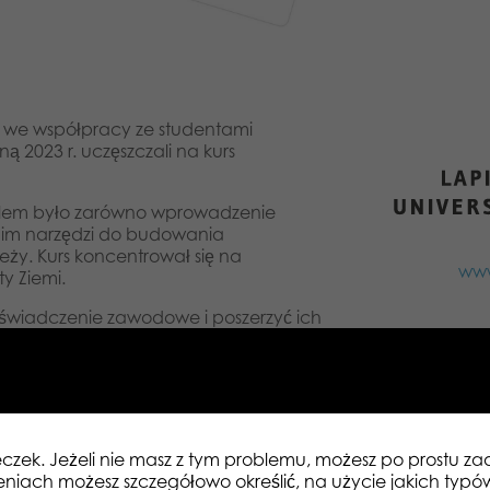
e we współpracy ze studentami
ą 2023 r. uczęszczali na kurs
celem było zarówno wprowadzenie
e im narzędzi do budowania
eży. Kurs koncentrował się na
www
ty Ziemi.
świadczenie zawodowe i poszerzyć ich
szowych i ich potencjalnego wpływu na
że mieć ich praca. Szczerze wierzymy
 kreatywne pomysły i doświadczenie w
iami, a także zwiększoną
w projekcie wezmą udział dzieci i
 przyszłości zostaną wykorzystane przy
eczek. Jeżeli nie masz z tym problemu, możesz po prostu 
eniach możesz szczegółowo określić, na użycie jakich typó