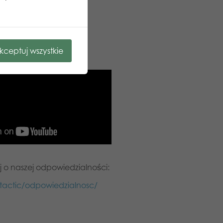
kceptuj wszystkie
j o naszej odpowiedzialności:
l/tactic/odpowiedzialnosc/