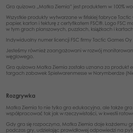
Gra quizowa „Matka Ziemia” jest produktem w 100% wol
Wszystkie produkty wytwarzane w fińskiej fabryce Tacti
papier, karton i tekturę z certyfikatem FSC®. Logo FSC
w tym grach planszowych, puzzlach, książkach i kartach
Indywidualny numer licencji FSC firmy Tactic Games Oy
Jesteśmy również zaangażowani w rozwój monitorowania
węglowego.
Gra quizowa Matka Ziemia została uznana za produkt e
targach zabawek Spielwarenmesse w Norymberdze (Nie
Rozgrywka
Matka Ziemia to nie tylko gra edukacyjna, ale także gr
współpracować tak jak w rzeczywistości, w kwestii ratow
Gdy gra się rozpoczyna, Matka Ziemia daje każdemu g
podczas gry, udzielając prawidłowej odpowiedzi na pyt