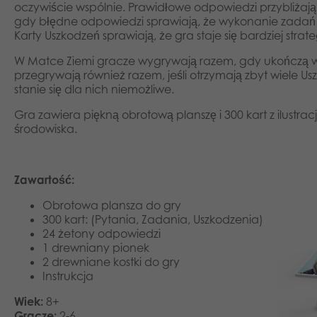
oczywiście wspólnie. Prawidłowe odpowiedzi przybliżaj
gdy błędne odpowiedzi sprawiają, że wykonanie zadań je
Karty Uszkodzeń sprawiają, że gra staje się bardziej st
W Matce Ziemi gracze wygrywają razem, gdy ukończą ws
przegrywają również razem, jeśli otrzymają zbyt wiele U
stanie się dla nich niemożliwe.
Gra zawiera piękną obrotową planszę i 300 kart z ilustr
środowiska.
Zawartość:
Obrotowa plansza do gry
300 kart: (Pytania, Zadania, Uszkodzenia)
24 żetony odpowiedzi
1 drewniany pionek
2 drewniane kostki do gry
Instrukcja
Wiek:
8+
Gracze:
2-6