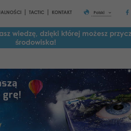
UALNOŚCI
TACTIC
KONTAKT
Polski
z wiedzę, dzięki której możesz przycz
środowiska!