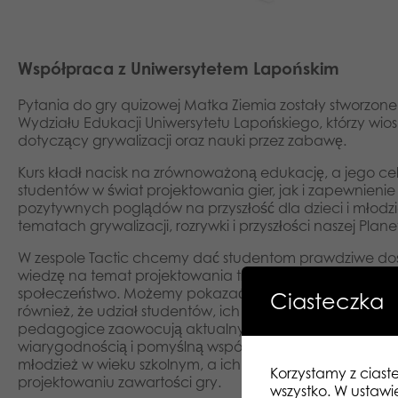
Współpraca z Uniwersytetem Lapońskim
Pytania do gry quizowej Matka Ziemia zostały stworzon
Wydziału Edukacji Uniwersytetu Lapońskiego, którzy wiosn
dotyczący grywalizacji oraz nauki przez zabawę.
Kurs kładł nacisk na zrównoważoną edukację, a jego 
studentów w świat projektowania gier, jak i zapewnieni
pozytywnych poglądów na przyszłość dla dzieci i młodzi
tematach grywalizacji, rozrywki i przyszłości naszej Plane
W zespole Tactic chcemy dać studentom prawdziwe do
wiedzę na temat projektowania tradycyjnych gier plan
społeczeństwo. Możemy pokazać im, jak duży wpływ mo
Ciasteczka
również, że udział studentów, ich świeże poglądy oraz
pedagogice zaowocują aktualnymi i angażującymi treśc
wiarygodnością i pomyślną współpracą w grze. Ponadto 
młodzież w wieku szkolnym, a ich przemyślenia na temat
Korzystamy z ciast
projektowaniu zawartości gry.
wszystko. W ustawi