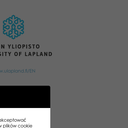
.ulapland.fi/EN
zaakceptować
w plików cookie