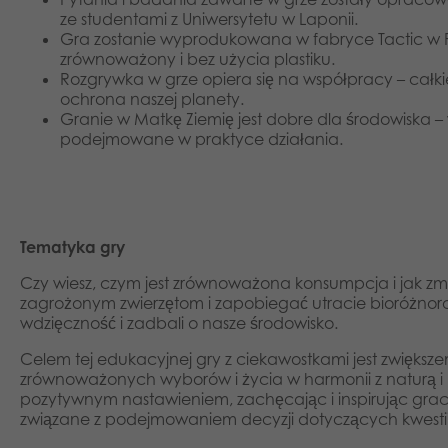
ze studentami z Uniwersytetu w Laponii.
Gra zostanie wyprodukowana w fabryce Tactic w P
zrównoważony i bez użycia plastiku.
Rozgrywka w grze opiera się na współpracy – całk
ochrona naszej planety.
Granie w Matkę Ziemię jest dobre dla środowiska 
podejmowane w praktyce działania.
Tematyka gry
Czy wiesz, czym jest zrównoważona konsumpcja i jak zmn
zagrożonym zwierzętom i zapobiegać utracie bioróżnoro
wdzięczność i zadbali o nasze środowisko.
Celem tej edukacyjnej gry z ciekawostkami jest zwięks
zrównoważonych wyborów i życia w harmonii z naturą i
pozytywnym nastawieniem, zachęcając i inspirując grac
związane z podejmowaniem decyzji dotyczących kwestii