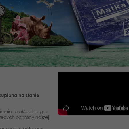
kupiona na stanie
iemia to aktualna gra
zących ochrony naszej
owane we współpracy