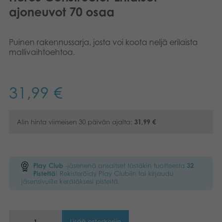
ajoneuvot 70 osaa
Kirjat
Suomi
Arkistoidut tuotteet
English
Puinen rakennussarja, josta voi koota neljä erilaista
mallivaihtoehtoa.
Promotuotteet
Dansk
Nederlands
31,99
€
Sovellukset
Français
Alin hinta viimeisen 30 päivän ajalta:
31,99
€
Norsk
Polski
Play Club
-jäsenenä ansaitset tästäkin tuotteesta
32
Svenska
Pistettä
! Rekisteröidy Play Clubiin tai kirjaudu
jäsensivuille kerätäksesi pisteitä.
Deutsch