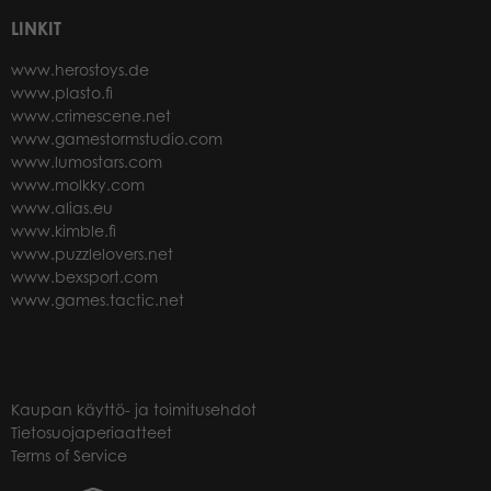
LINKIT
www.herostoys.de
www.plasto.fi
www.crimescene.net
www.gamestormstudio.com
www.lumostars.com
www.molkky.com
www.alias.eu
www.kimble.fi
www.puzzlelovers.net
www.bexsport.com
www.games.tactic.net
Kaupan käyttö- ja toimitusehdot
Tietosuojaperiaatteet
Terms of Service