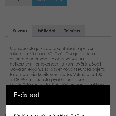
Lisää ostoskoriin
Kuvaus
Lisätiedot
Toimitus
Monipuolista ja kivaa rakentelua! Lapsi voi
rakentaa 70 osaa sisältävästä sarjasta neljä
erilaista ajoneuvoa – ajoneuvonosturin,
helikopterin, lentokoneen ja kolmipyörän. Sopii
luovaan leikkiin, sillä lapset voivat seurata ohjeita
tai antaa mielikuvituksen viedä. Valmistettu 100
% FSC®-sertifioidusta pyökkipuusta sekä
kestävästä muovista. Kehittää hienomotoriikkaa
ja hahmottamiskykyä. Yli 3-vuotiaille.
Evästeet
Tutustu myös
Käytämme evästeitä. Mikäli tässä ei