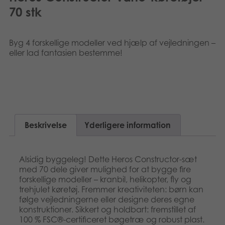
Suomi
70 stk
Bøger
Nederlands
Applikationer
Byg 4 forskellige modeller ved hjælp af vejledningen –
eller lad fantasien bestemme!
Français
Arkiverede produkter
Norsk
Polski
Svenska
Beskrivelse
Yderligere information
Deutsch
Alsidig byggeleg! Dette Heros Constructor-sæt
med 70 dele giver mulighed for at bygge fire
forskellige modeller – kranbil, helikopter, fly og
trehjulet køretøj. Fremmer kreativiteten: børn kan
følge vejledningerne eller designe deres egne
konstruktioner. Sikkert og holdbart: fremstillet af
100 % FSC®-certificeret bøgetræ og robust plast.