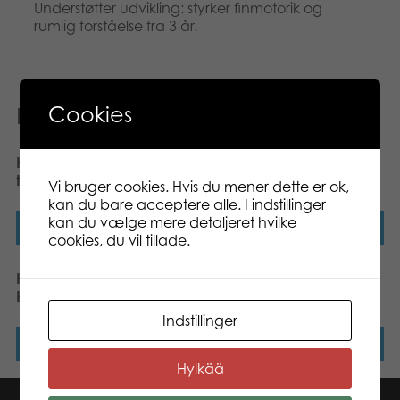
Understøtter udvikling: styrker finmotorik og
rumlig forståelse fra 3 år.
Cookies
Relaterede varer
Nyhed
Heros Constructor
Heros Constructor – 3-i-1,
tilbehørssæt 75 stk
Brandbil, 155 dele
Vi bruger cookies. Hvis du mener dette er ok,
kan du bare acceptere alle. I indstillinger
kan du vælge mere detaljeret hvilke
Læs mere
Læs mere
cookies, du vil tillade.
Heros Constructor – 6-i-1,
Heros Constructor – 4-i-1,
Hjullæsser, 140 dele
Gravemaskine, 170 dele
Indstillinger
Læs mere
Læs mere
Hylkää