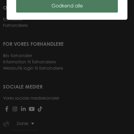
Godkend alle
OM OS
Kontakter
Forhandlere
FOR VORES FORHANDLERE
Bliv forhandler
Information til forhandlere
Webbutik login til forhandlere
SOCIALE MEDIER
Vores sociale mediekanaler
Dansk