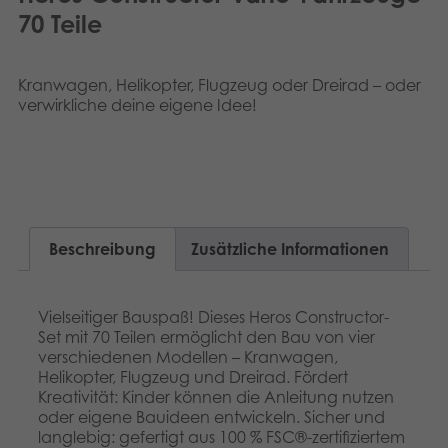
Dansk
70 Teile
Archivierte Produkte
Nederlands
Digitale Anwendungen
Kranwagen, Helikopter, Flugzeug oder Dreirad – oder
Français
verwirkliche deine eigene Idee!
Norsk
Polski
Svenska
Beschreibung
Zusätzliche Informationen
Vielseitiger Bauspaß! Dieses Heros Constructor-
Set mit 70 Teilen ermöglicht den Bau von vier
verschiedenen Modellen – Kranwagen,
Helikopter, Flugzeug und Dreirad. Fördert
Kreativität: Kinder können die Anleitung nutzen
oder eigene Bauideen entwickeln. Sicher und
langlebig: gefertigt aus 100 % FSC®-zertifiziertem