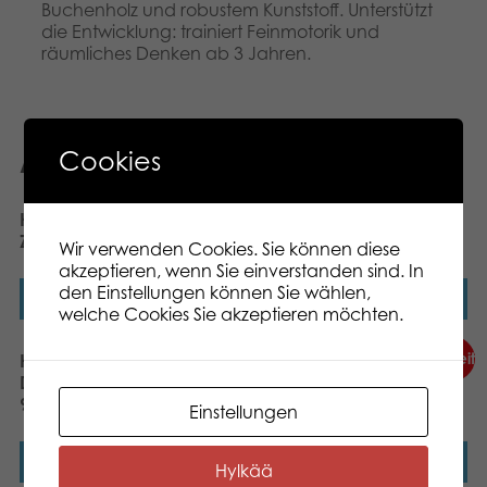
Buchenholz und robustem Kunststoff. Unterstützt
die Entwicklung: trainiert Feinmotorik und
räumliches Denken ab 3 Jahren.
Cookies
Ähnliche Produkte
Neuheit
Heros Constructor
Heros Constructor
Zubehör-Set 75 Teile
Rennwagen 50 Teile
Wir verwenden Cookies. Sie können diese
akzeptieren, wenn Sie einverstanden sind. In
den Einstellungen können Sie wählen,
Weiterlesen
Weiterlesen
welche Cookies Sie akzeptieren möchten.
Neuheit
Heros Constructor
Heros Play and Learn
Doppeldeckerflugzeug
Stapelpuzzle Figuren
90 Teile
Einstellungen
Weiterlesen
Weiterlesen
Hylkää