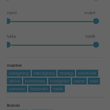
nemt
svært
lykke
taktik
mærker
beregning
færdighed
strategi
kreativitet
aktive
kombinere
hastighed
alene
held
sammen
tidsfordriv
taktik
Brands