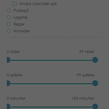
Andre udendørs spil
Bøger
Puslespil
Legetøj
Applikationer
Bøger
Arkiverede produkter
Nyheder
0 alder
99 alder
0 spillere
99 spillere
0 minutter
180 minutter