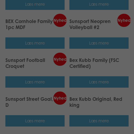
Læs mere
Læs mere
Nyhed
Nyhed
BEX Cornhole Family FSC
Sunsport Neopren
1pc MDF
Volleyball #2
Læs mere
Læs mere
Nyhed
Sunsport Football
Bex Kubb Family (FSC
Croquet
Certified)
Læs mere
Læs mere
Nyhed
Sunsport Street Goal, K /
Bex Kubb Original, Red
D
king
Læs mere
Læs mere