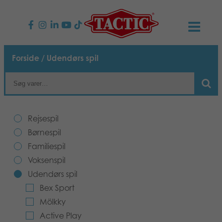
PRODUKTER
Forside
/ Udendørs spil
Børnespil
NYHEDER
Familiespil
TACTIC
Rejsespil
Voksenspil
Etisk kodeks
Børnespil
KONTAKTER
Familiespil
Udendørs spil
Ansvarlighed
Kontakt os
B2B-SHOP
Voksenspil
Udendørs spil
Puslespil
Vores historie
Links
Dansk
Bex Sport
Mölkky
Legetøj
Media
Active Play