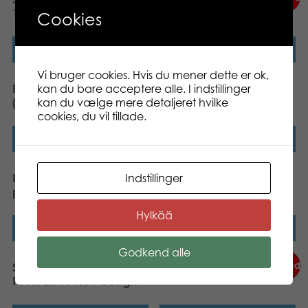
1pc 180x120cm
Certified)
Cookies
Læs mere
Læs mere
Vi bruger cookies. Hvis du mener dette er ok,
Nyhed
kan du bare acceptere alle. I indstillinger
Bex Giant Mikado Family
Bex Ring Toss Family (FSC
kan du vælge mere detaljeret hvilke
(FSC Certified)
Certified)
cookies, du vil tillade.
Læs mere
Læs mere
Indstillinger
Bex Croquet Family 6
Sunsport Tether Ball
player (FSC Certified)
Hylkää
Læs mere
Læs mere
Godkend alle
Nyhed
Sunsport Neopren
Bex Boccia Original
Football #5 New Design