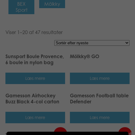
BEX
Mölkky
Sport
Viser 1–20 af 47 resultater
Sunsport Boule Provence,
Mölkky® GO
6 boule in nylon bag
Læs mere
Læs mere
Gamesson Airhockey
Gamesson Football table
Buzz Black 4-col carton
Defender
Læs mere
Læs mere
Nyhed
Nyhed
Sunsport Pop-up goal
Bex Star Family (FSC