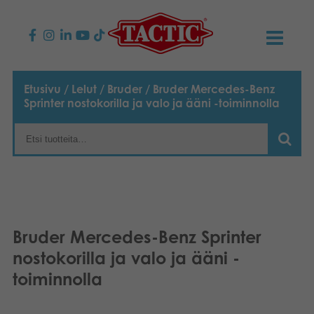
KAUPPA
Etusivu
/
Lelut
/
Bruder
/ Bruder Mercedes-Benz
Sprinter nostokorilla ja valo ja ääni -toiminnolla
Lasten pelit
AJANKOHTAISTA
Perhepelit
TACTIC
Aikuisten pelit
Tapa toimia
YHTEYSTIEDOT
Ulkopelit
Vastuullisuus
Ota yhteyttä
PLAY CLUB
Bruder Mercedes-Benz Sprinter
Reklamaatiot
nostokorilla ja valo ja ääni -
Palapelit
0
Tarina
Sivustot
OSTOSKORI
toiminnolla
Lelut
Medialle
OMA TILI