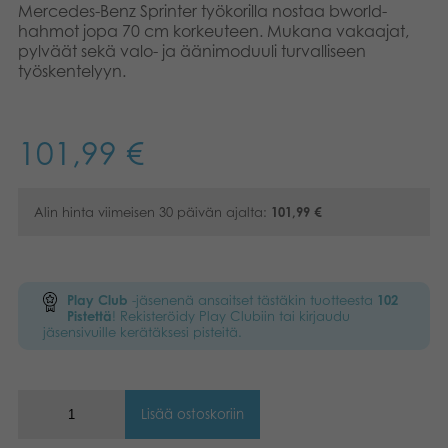
Mercedes-Benz Sprinter työkorilla nostaa bworld-
Kirjat
hahmot jopa 70 cm korkeuteen. Mukana vakaajat,
Suomi
pylväät sekä valo- ja äänimoduuli turvalliseen
työskentelyyn.
Arkistoidut tuotteet
Dansk
Promotuotteet
Norsk
101,99
€
Svenska
Sovellukset
Alin hinta viimeisen 30 päivän ajalta:
101,99
€
Play Club
-jäsenenä ansaitset tästäkin tuotteesta
102
Pistettä
! Rekisteröidy Play Clubiin tai kirjaudu
jäsensivuille kerätäksesi pisteitä.
Lisää ostoskoriin