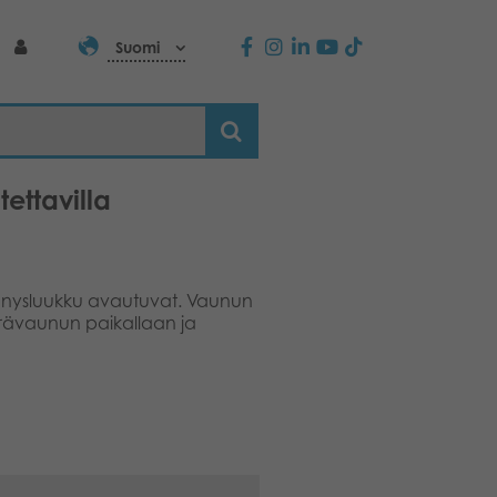
Suomi
ettavilla
nnysluukku avautuvat. Vaunun
perävaunun paikallaan ja