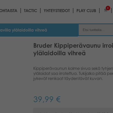
0
OHTAISTA
TACTIC
YHTEYSTIEDOT
PLAY CLUB
avilla ylälaidoilla vihreä
Bruder Kippiperävaunu irroit
ylälaidoilla vihreä
Kippiperävaunun kolme sivua sekä tyhje
ylälaidat saa irrotettua. Tukijalka pitää 
jykevät renkaat täydentävät kuvan.
39,99
€