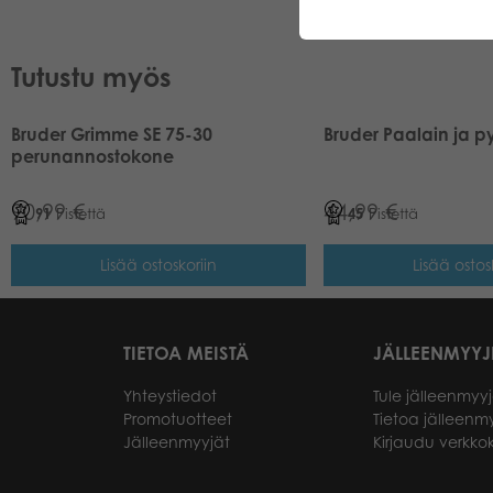
Tutustu myös
Bruder Grimme SE 75-30
Bruder Paalain ja p
perunannostokone
90,99
€
44,99
€
91
Pistettä
45
Pistettä
Lisää ostoskoriin
Lisää ostos
TIETOA MEISTÄ
JÄLLEENMYYJ
Yhteystiedot
Tule jälleenmyyj
Promotuotteet
Tietoa jälleenmy
Jälleenmyyjät
Kirjaudu verkk