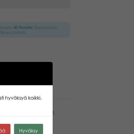
otteesta
40
Pistettä
! Rekisteröidy
äksesi pisteitä.
ti hyväksyä kaikki.
jennysluukku avautuvat.
alka pitää perävaunun
ävät kuvan.
kää
Hyväksy