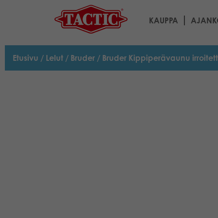
KAUPPA
AJANK
Etusivu
/
Lelut
/
Bruder
/ Bruder Kippiperävaunu irroitett