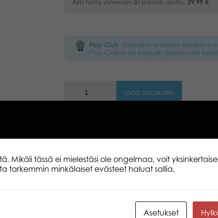
Alin hinta viimeisen 30 päivän ajalta:
39,99
€
Play Club
-jäsenenä ansaitset tästäkin tu
Play Clubiin tai kirjaudu jäsensivuille kerät
Lisää ostoskoriin
Kuvaus
Lisätiedot
Toimitus
 Mikäli tässä ei mielestäsi ole ongelmaa, voit yksinkertaises
lita tarkemmin minkälaiset evästeet haluat sallia.
Kippiperävaunun kolme sivua sekä tyh
Vaunun ylälaidat saa irrotettua. Tukij
paikallaan ja jykevät renkaat täydent
Asetukset
Hyl