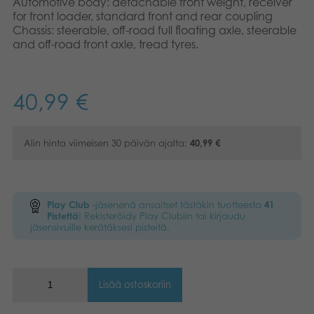
Automotive body: detachable front weight, receiver
Kirjat
for front loader, standard front and rear coupling
Suomi
Chassis: steerable, off-road full floating axle, steerable
and off-road front axle, tread tyres.
Arkistoidut tuotteet
Dansk
Promotuotteet
Norsk
40,99
€
Svenska
Sovellukset
Alin hinta viimeisen 30 päivän ajalta:
40,99
€
Play Club
-jäsenenä ansaitset tästäkin tuotteesta
41
Pistettä
! Rekisteröidy Play Clubiin tai kirjaudu
jäsensivuille kerätäksesi pisteitä.
Lisää ostoskoriin