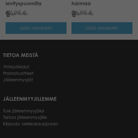
levityspuomilla
harmaa
62,99
€
26,99
€
63
Pistettä
27
Pistettä
Lisää ostoskoriin
Lisää ostoskoriin
TIETOA MEISTÄ
Yhteystiedot
Promotuotteet
Jälleenmyyjät
JÄLLEENMYYJILLEMME
Tule jälleenmyyjäksi
Tietoa jälleenmyyjille
Kirjaudu verkkokauppaan