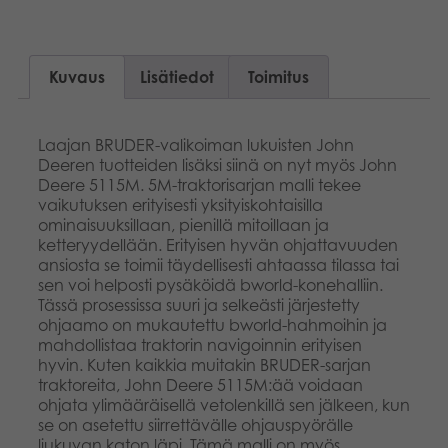
Kuvaus
Lisätiedot
Toimitus
Laajan BRUDER-valikoiman lukuisten John
Deeren tuotteiden lisäksi siinä on nyt myös John
Deere 5115M. 5M-traktorisarjan malli tekee
vaikutuksen erityisesti yksityiskohtaisilla
ominaisuuksillaan, pienillä mitoillaan ja
ketteryydellään. Erityisen hyvän ohjattavuuden
ansiosta se toimii täydellisesti ahtaassa tilassa tai
sen voi helposti pysäköidä bworld-konehalliin.
Tässä prosessissa suuri ja selkeästi järjestetty
ohjaamo on mukautettu bworld-hahmoihin ja
mahdollistaa traktorin navigoinnin erityisen
hyvin. Kuten kaikkia muitakin BRUDER-sarjan
traktoreita, John Deere 5115M:ää voidaan
ohjata ylimääräisellä vetolenkillä sen jälkeen, kun
se on asetettu siirrettävälle ohjauspyörälle
liukuvan katon läpi. Tämä malli on myös