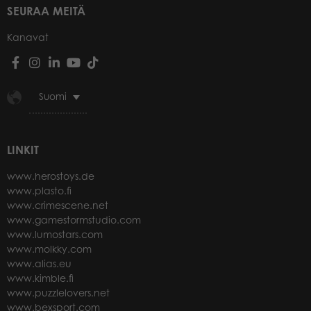
SEURAA MEITÄ
Kanavat
Suomi
LINKIT
www.herostoys.de
www.plasto.fi
www.crimescene.net
www.gamestormstudio.com
www.lumostars.com
www.molkky.com
www.alias.eu
www.kimble.fi
www.puzzlelovers.net
www.bexsport.com