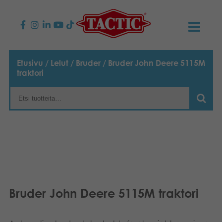
KAUPPA
Etusivu
/
Lelut
/
Bruder
/ Bruder John Deere 5115M
traktori
Lasten pelit
AJANKOHTAISTA
Perhepelit
TACTIC
Aikuisten pelit
Tapa toimia
YHTEYSTIEDOT
Ulkopelit
Vastuullisuus
Ota yhteyttä
PLAY CLUB
Reklamaatiot
Palapelit
0
Tarina
Sivustot
OSTOSKORI
Bruder John Deere 5115M traktori
Lelut
Medialle
OMA TILI