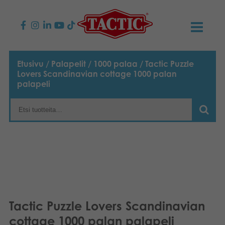
KAUPPA
Etusivu
/
Palapelit
/
1000 palaa
/ Tactic Puzzle
Lovers Scandinavian cottage 1000 palan
Lasten pelit
AJANKOHTAISTA
palapeli
Perhepelit
TACTIC
Aikuisten pelit
Tapa toimia
YHTEYSTIEDOT
Ulkopelit
Vastuullisuus
Ota yhteyttä
PLAY CLUB
Reklamaatiot
Palapelit
0
Tarina
Sivustot
OSTOSKORI
Tactic Puzzle Lovers Scandinavian
Lelut
Medialle
OMA TILI
cottage 1000 palan palapeli