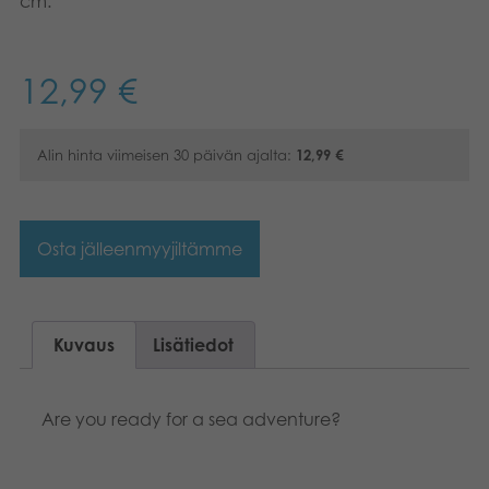
cm.
Kirjat
Suomi
12,99
€
Arkistoidut tuotteet
English
Promotuotteet
Dansk
Alin hinta viimeisen 30 päivän ajalta:
12,99
€
Nederlands
Sovellukset
Français
Osta jälleenmyyjiltämme
Norsk
Polski
Kuvaus
Lisätiedot
Svenska
Are you ready for a sea adventure?
Deutsch