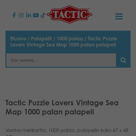
KAUPPA
Etusivu
/
Palapelit
/
1000 palaa
/ Tactic Puzzle
Lovers Vintage Sea Map 1000 palan palapeli
Lasten pelit
AJANKOHTAISTA
Perhepelit
TACTIC
Aikuisten pelit
Tapa toimia
YHTEYSTIEDOT
Ulkopelit
Vastuullisuus
Ota yhteyttä
PLAY CLUB
Tactic Puzzle Lovers Vintage Sea
Reklamaatiot
Map 1000 palan palapeli
Palapelit
0
Tarina
Sivustot
OSTOSKORI
Lelut
Medialle
Vanha merikartta. 1000 palaa, palapelin koko 67 x 48
OMA TILI