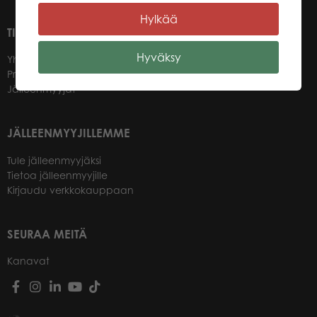
Hylkää
TIETOA MEISTÄ
Hyväksy
Yhteystiedot
Promotuotteet
Jälleenmyyjät
JÄLLEENMYYJILLEMME
Tule jälleenmyyjäksi
Tietoa jälleenmyyjille
Kirjaudu verkkokauppaan
SEURAA MEITÄ
Kanavat