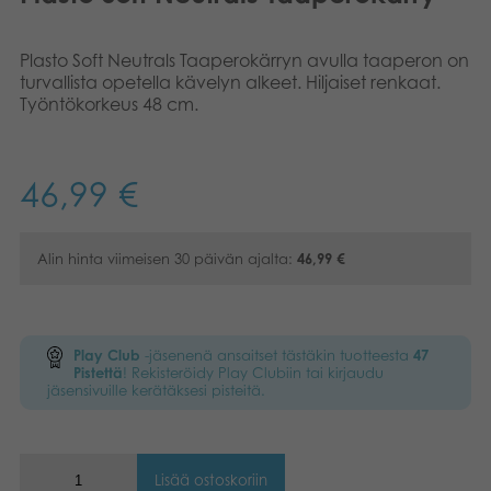
Kirjat
Suomi
Plasto Soft Neutrals Taaperokärryn avulla taaperon on
Arkistoidut tuotteet
turvallista opetella kävelyn alkeet. Hiljaiset renkaat.
English
Työntökorkeus 48 cm.
Promotuotteet
Dansk
46,99
€
Nederlands
Sovellukset
Français
Alin hinta viimeisen 30 päivän ajalta:
46,99
€
Norsk
Polski
Play Club
-jäsenenä ansaitset tästäkin tuotteesta
47
Pistettä
! Rekisteröidy Play Clubiin tai kirjaudu
Svenska
jäsensivuille kerätäksesi pisteitä.
Lisää ostoskoriin