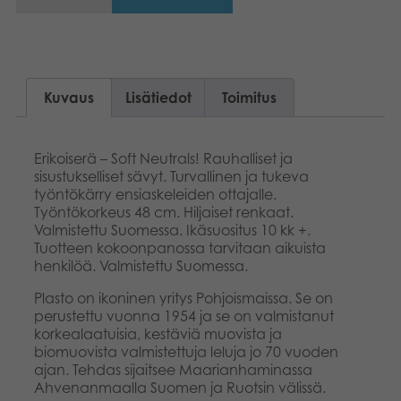
Kuvaus
Lisätiedot
Toimitus
Erikoiserä – Soft Neutrals! Rauhalliset ja
sisustukselliset sävyt. Turvallinen ja tukeva
työntökärry ensiaskeleiden ottajalle.
Työntökorkeus 48 cm. Hiljaiset renkaat.
Valmistettu Suomessa. Ikäsuositus 10 kk +.
Tuotteen kokoonpanossa tarvitaan aikuista
henkilöä. Valmistettu Suomessa.
Plasto on ikoninen yritys Pohjoismaissa. Se on
perustettu vuonna 1954 ja se on valmistanut
korkealaatuisia, kestäviä muovista ja
biomuovista valmistettuja leluja jo 70 vuoden
ajan. Tehdas sijaitsee Maarianhaminassa
Ahvenanmaalla Suomen ja Ruotsin välissä.