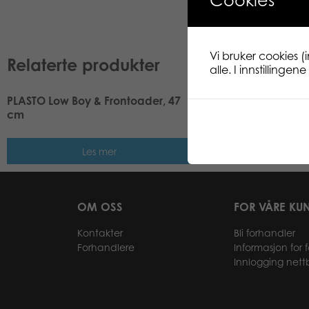
Cookies
Vi bruker cookies (
Relaterte produkter
alle. I innstillinge
PLASTO Low Boy & Frontoader, 47
PLASTO Roadster Je
cm
assorted red and b
Les mer
Les me
OM OSS
FOR VÅRE KU
Kontakter
Bli forhandler
Forhandlere
Informasjon for 
Innlogging nett