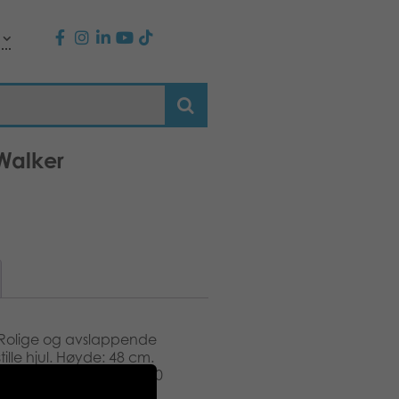
Walker
 Rolige og avslappende
ille hjul. Høyde: 48 cm.
eves. Anbefalt alder: 10