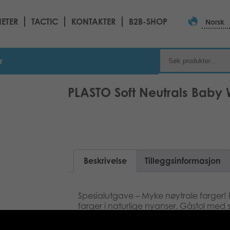
ETER
TACTIC
KONTAKTER
B2B-SHOP
Norsk
r
PLASTO Soft Neutrals Baby 
Beskrivelse
Tilleggsinformasjon
Spesialutgave – Myke nøytrale farger!
farger i naturlige nyanser. Gåstol med st
Lengde: 48 cm. Montering av voksen kr
mnd+. Laget i Finland.