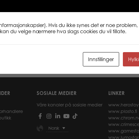
informasjonskapsler). Hvis du ikke synes det er noe problem, 
ne kan du velge nærmere hva slags cookies du vil tillate.
ep, 23 cm,
PLASTO Quadbike with trailer,
PLAS
lac
green, 52 cm
Innstillinger
Hyl
r
Les mer
NDER
SOSIALE MEDIER
LINKER
Våre kanaler på sosiale medier
www.herostoy
forhandlere
www.plasto.fi
butikk
www.chrom.n
www.crimesce
Norsk
www.gamesto
www.lumostar