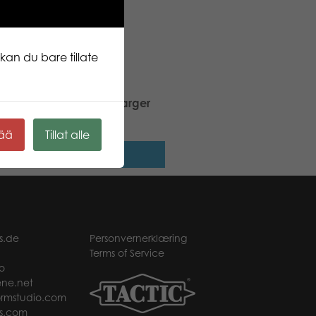
kan du bare tillate
TO Trillebårsett, 2 ass. farger
kää
Tillat alle
Les mer
s.de
Personvernerklæring
Terms of Service
o
ne.net
rmstudio.com
s.com