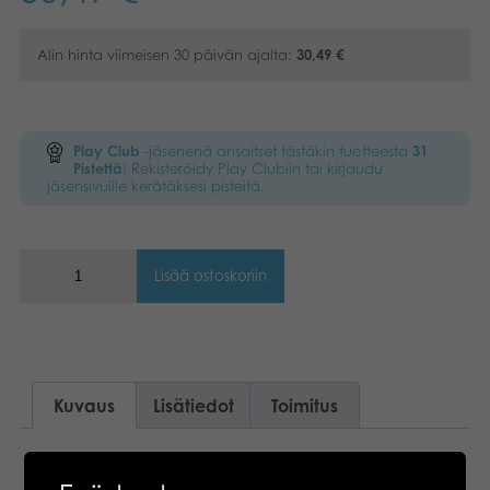
Alin hinta viimeisen 30 päivän ajalta:
30,49
€
Play Club
-jäsenenä ansaitset tästäkin tuotteesta
31
Pistettä
! Rekisteröidy Play Clubiin tai kirjaudu
jäsensivuille kerätäksesi pisteitä.
Lisää ostoskoriin
Kuvaus
Lisätiedot
Toimitus
Selitä sanat kuten ennenkin, mutta ota