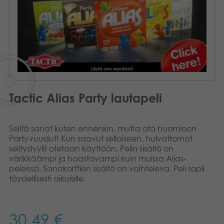
Kirjat
Suomi
Arkistoidut tuotteet
Svenska
Promotuotteet
Sovellukset
Tactic Alias Party lautapeli
Selitä sanat kuten ennenkin, mutta ota huomioon
Party-ruudut! Kun saavut sellaiseen, hulvattomat
selitystyylit otetaan käyttöön. Pelin sisältö on
värikkäämpi ja haastavampi kuin muissa Alias-
peleissä. Sanakorttien sisältö on vaihteleva. Peli sopii
täydellisesti aikuisille.
30,49
€