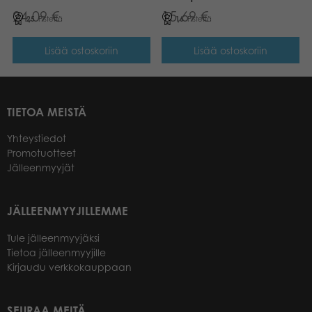
24,09
€
15,69
€
25
Pistettä
16
Pistettä
Lisää ostoskoriin
Lisää ostoskoriin
TIETOA MEISTÄ
Yhteystiedot
Promotuotteet
Jälleenmyyjät
JÄLLEENMYYJILLEMME
Tule jälleenmyyjäksi
Tietoa jälleenmyyjille
Kirjaudu verkkokauppaan
SEURAA MEITÄ