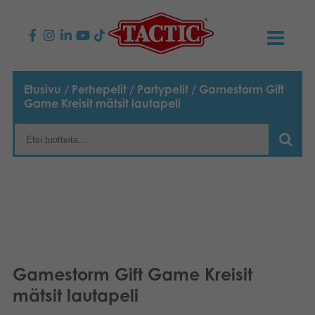
KAUPPA
Etusivu
/
Perhepelit
/
Partypelit
/ Gamestorm Gift
Game Kreisit mätsit lautapeli
Lasten pelit
AJANKOHTAISTA
Perhepelit
TACTIC
Aikuisten pelit
Tapa toimia
YHTEYSTIEDOT
Ulkopelit
Vastuullisuus
Ota yhteyttä
PLAY CLUB
Reklamaatiot
Palapelit
0
Tarina
Sivustot
OSTOSKORI
Gamestorm Gift Game Kreisit
mätsit lautapeli
Lelut
Medialle
OMA TILI