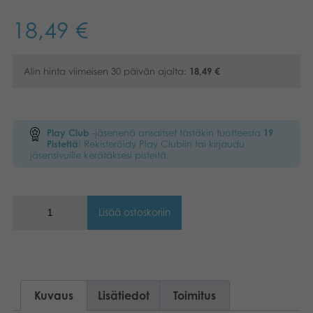
Kirjat
18,49
€
Suomi
Arkistoidut tuotteet
Alin hinta viimeisen 30 päivän ajalta:
18,49
€
Promotuotteet
Sovellukset
Play Club
-jäsenenä ansaitset tästäkin tuotteesta
19
Pistettä
! Rekisteröidy Play Clubiin tai kirjaudu
jäsensivuille kerätäksesi pisteitä.
Lisää ostoskoriin
Kuvaus
Lisätiedot
Toimitus