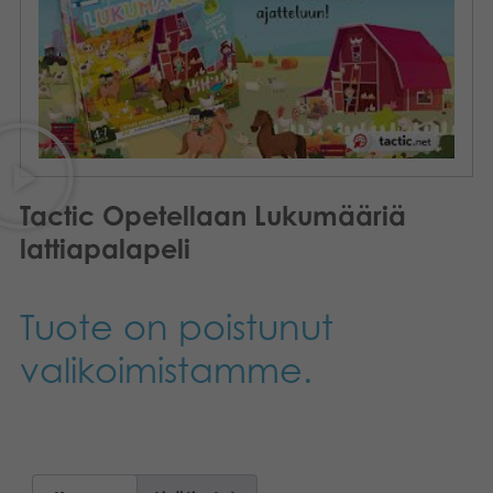
Kirjat
Suomi
Arkistoidut tuotteet
Promotuotteet
Sovellukset
Tactic Opetellaan Lukumääriä
lattiapalapeli
Tuote on poistunut
valikoimistamme.