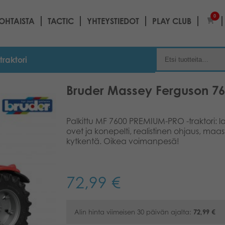
0
OHTAISTA
TACTIC
YHTEYSTIEDOT
PLAY CLUB
raktori
Bruder Massey Ferguson 762
Palkittu MF 7600 PREMIUM-PRO -traktori: l
ovet ja konepelti, realistinen ohjaus, maa
kytkentä. Oikea voimanpesä!
72,99
€
Alin hinta viimeisen 30 päivän ajalta:
72,99
€