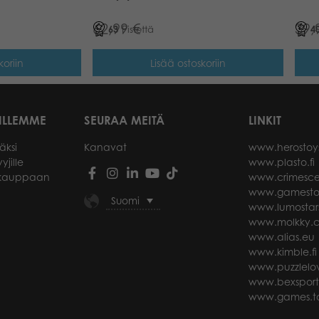
62,99
€
39,
63
Pistettä
4
koriin
Lisää ostoskoriin
ILLEMME
SEURAA MEITÄ
LINKIT
äksi
Kanavat
www.herostoy
yjille
www.plasto.fi
okauppaan
www.crimesce
www.gamesto
Suomi
www.lumostar
www.molkky.
www.alias.eu
www.kimble.fi
www.puzzlelov
www.bexspor
www.games.ta