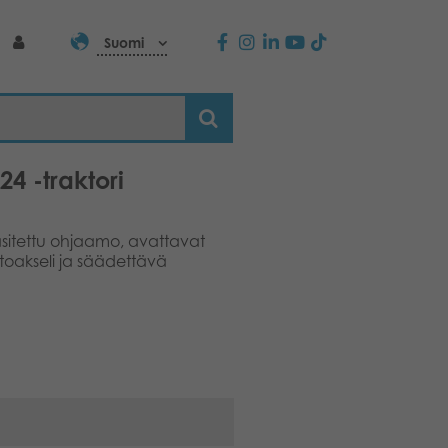
Suomi
4 -traktori
asitettu ohjaamo, avattavat
stoakseli ja säädettävä