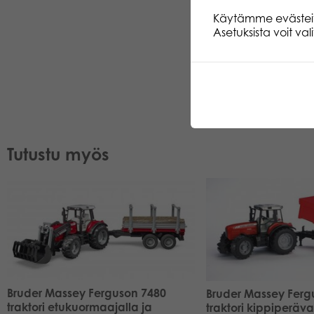
Käytämme evästeitä.
Asetuksista voit va
Tutustu myös
Bruder Massey Ferguson 7480
Bruder Massey Ferg
traktori etukuormaajalla ja
traktori kippiperäv