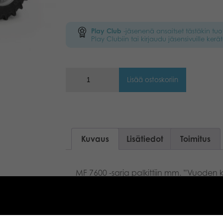
Play Club
-jäsenenä ansaitset tästäkin tu
Play Clubiin tai kirjaudu jäsensivuille kerät
Lisää ostoskoriin
Kuvaus
Lisätiedot
Toimitus
MF 7600 -sarja palkittiin mm. ”Vuoden 
”Vuoden parhaiten suunniteltu traktori 20
ihme, että Bruder otti tämän voiman
sarjaansa. Mallissa on lasitettu ohjaam
konepelti sekä realistinen ohjaus, jota v
vietävällä ohjaustangolla. Kokoakseli