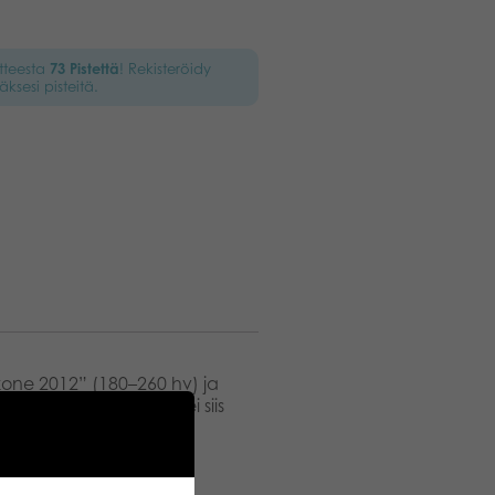
otteesta
73
Pistettä
! Rekisteröidy
äksesi pisteitä.
kone 2012” (180–260 hv) ja
12” -tunnustuksilla – ei siis
pesän PREMIUM-PRO-
o, avautuvat ovet ja
oi käyttää katosta läpi
 parantaa maasto-