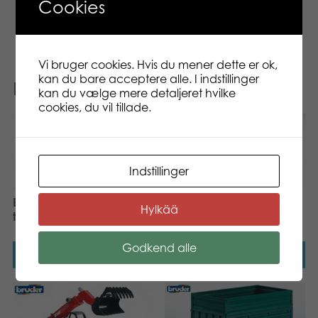
Matchende figurer findes i BRUDERs store
Cookies
sortiment.
Vi bruger cookies. Hvis du mener dette er ok,
kan du bare acceptere alle. I indstillinger
Relaterede varer
kan du vælge mere detaljeret hvilke
cookies, du vil tillade.
Indstillinger
Bruder CAT Telehandler
Bruder Manitou MRT 2150
Hylkää
toy
telehandler toy
Godkend alle
Læs mere
Læs mere