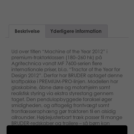
Beskrivelse
Yderligere information
Ud over titlen “Machine of the Year 2012” i
premium-traktorklassen (180–260 hk) på
Agritechnica vandt MF 7600-serien flere
internationale priser, bl.a. “Tractor of the Year for
Design 2012”. Derfor har BRUDER optaget denne
kraftpakke i PREMIUM-PRO-linjen. Modellen har
glas­kabine, åbne døre og motorhjelm samt
realistisk styring via ekstra styrestang gennem
taget. Den pendulopbyggede foraksel øger
smidigheden, og aftagelig frontvægt samt
frontlæsserophæng gør traktoren til en alsidig
allrounder. Højdejusterbart træk passer til mange
BRUDER-redskaber og trailere – så børn kan
efterligne enhver landbrugssituation.