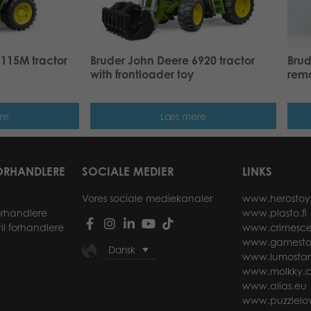
115M tractor
Bruder John Deere 6920 tractor
Brud
with frontloader toy
remo
re
Læs mere
ORHANDLERE
SOCIALE MEDIER
LINKS
Vores sociale mediekanaler
www.herostoy
forhandlere
www.plasto.fi
il forhandlere
www.crimesce
www.gamesto
Dansk
www.lumostar
www.molkky.
www.alias.eu
www.puzzlelov