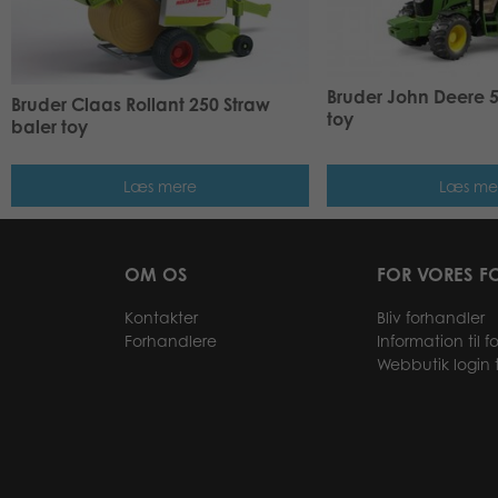
Bruder John Deere 5
Bruder Claas Rollant 250 Straw
toy
baler toy
Læs mere
Læs me
OM OS
FOR VORES F
Kontakter
Bliv forhandler
Forhandlere
Information til 
Webbutik login t