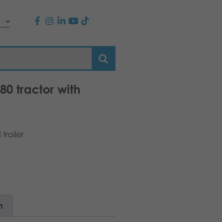
0 tractor with
trailer
n