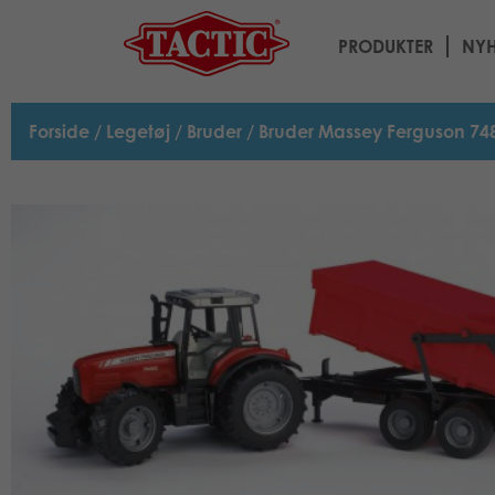
PRODUKTER
NYH
Forside
/
Legetøj
/
Bruder
/ Bruder Massey Ferguson 7480 