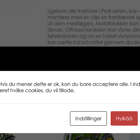
Ligesom alle traktorer i Profi-serien, ka
monteres med en clip-on frontlæsser
af ​​dem medfølger). Motorblokken kan
åbnes. Offroad-forakslen kan styres dire
førerkabinen og via en lukket styrest
kan sætte ind på rattet gennem skydeta
Stangsamlingen får bagklappen til at 
tippes. Åbningsstangenheden kan æn
forbliver lukket, når den tipper. Kornu
Tipvognen kan kombineres med alle trak
Unimog [art. nr.: 02570/08871].
Hvis du mener dette er ok, kan du bare acceptere alle. I inds
et hvilke cookies, du vil tillade.
Indstillinger
Hylkää