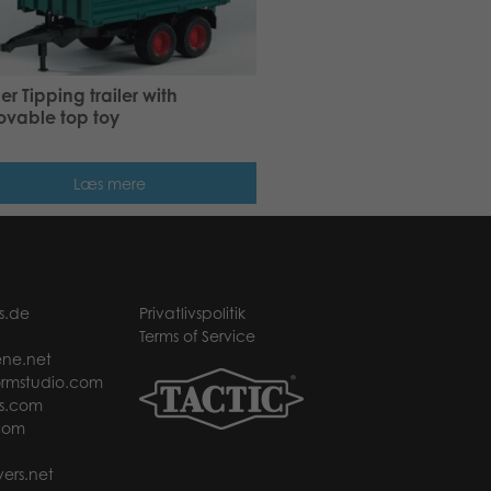
er Tipping trailer with
vable top toy
Læs mere
s.de
Privatlivspolitik
Terms of Service
ne.net
rmstudio.com
s.com
com
ers.net