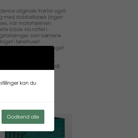
n denne originale traktor også
 og med dobbeltdæk (ingen
 ses, når motorhjelmen
kte både via rattet i
angsforlænger, som børnene
get i førerhuset.
åbne automatisk, når truget
dres, så bagklappen
dløbsskyderen kan åbnes.
torer i Profi-serien og MB
tillinger kan du
Godkend alle