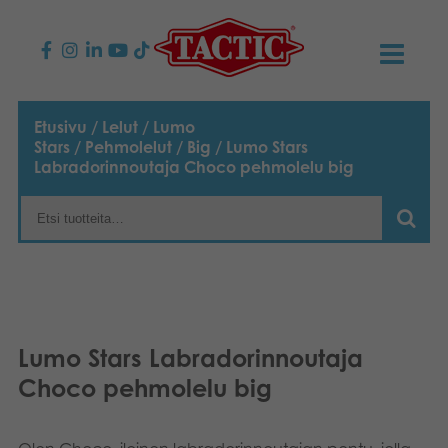
KAUPPA
Etusivu
/
Lelut
/
Lumo
Stars
/
Pehmolelut
/
Big
/ Lumo Stars
Lasten pelit
AJANKOHTAISTA
Labradorinnoutaja Choco pehmolelu big
Perhepelit
TACTIC
Aikuisten pelit
Tapa toimia
YHTEYSTIEDOT
Ulkopelit
Vastuullisuus
Ota yhteyttä
PLAY CLUB
Lumo Stars Labradorinnoutaja
Reklamaatiot
Palapelit
0
Tarina
Sivustot
OSTOSKORI
Choco pehmolelu big
Lelut
Medialle
OMA TILI