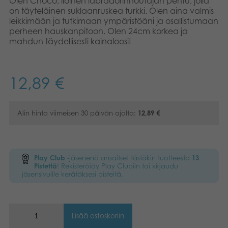
Olen Choco, iloinen labradorinnoutajan pentu, jolla
on täyteläinen suklaanruskea turkki. Olen aina valmis
Kirjat
Suomi
leikkimään ja tutkimaan ympäristöäni ja osallistumaan
perheen hauskanpitoon. Olen 24cm korkea ja
Arkistoidut tuotteet
mahdun täydellisesti kainaloosi!
English
Promotuotteet
Dansk
12,89
€
Français
Sovellukset
Norsk
Alin hinta viimeisen 30 päivän ajalta:
12,89
€
Polski
Svenska
Play Club
-jäsenenä ansaitset tästäkin tuotteesta
13
Pistettä
! Rekisteröidy Play Clubiin tai kirjaudu
jäsensivuille kerätäksesi pisteitä.
Lisää ostoskoriin