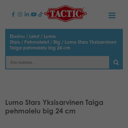
KAUPPA
Etusivu
/
Lelut
/
Lumo
Stars
/
Pehmolelut
/
Big
/ Lumo Stars Yksisarvinen
Lasten pelit
AJANKOHTAISTA
Taiga pehmolelu big 24 cm
Perhepelit
TACTIC
Aikuisten pelit
Tapa toimia
YHTEYSTIEDOT
Ulkopelit
Vastuullisuus
Ota yhteyttä
PLAY CLUB
Lumo Stars Yksisarvinen Taiga
Reklamaatiot
Palapelit
0
Tarina
Sivustot
OSTOSKORI
pehmolelu big 24 cm
Lelut
Medialle
OMA TILI