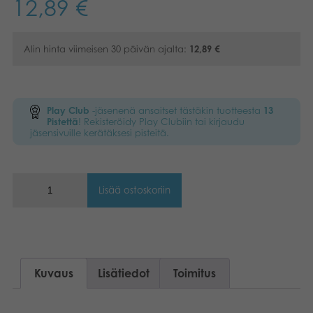
12,89
€
Kirjat
Suomi
Alin hinta viimeisen 30 päivän ajalta:
12,89
€
Arkistoidut tuotteet
Dansk
Promotuotteet
Nederlands
Play Club
-jäsenenä ansaitset tästäkin tuotteesta
13
Norsk
Pistettä
! Rekisteröidy Play Clubiin tai kirjaudu
Sovellukset
jäsensivuille kerätäksesi pisteitä.
Svenska
Lisää ostoskoriin
Kuvaus
Lisätiedot
Toimitus