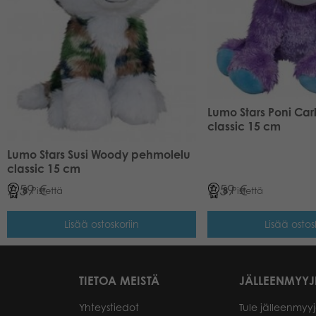
Lumo Stars Poni Ca
classic 15 cm
Lumo Stars Susi Woody pehmolelu
classic 15 cm
7,59
€
7,59
€
8
Pistettä
8
Pistettä
Lisää ostoskoriin
Lisää ostos
TIETOA MEISTÄ
JÄLLEENMYYJ
Yhteystiedot
Tule jälleenmyyj