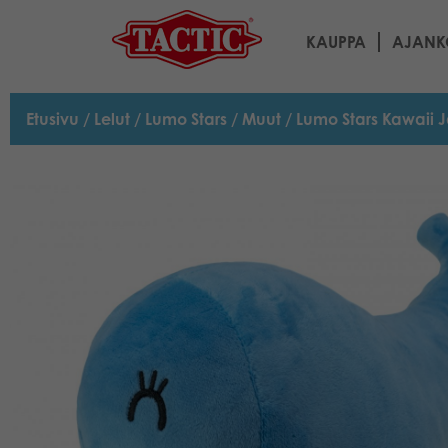
KAUPPA
AJANK
Etusivu
/
Lelut
/
Lumo Stars
/
Muut
/ Lumo Stars Kawaii 