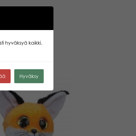
ti hyväksyä kaikki.
kää
Hyväksy