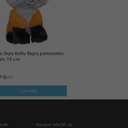
 Stars Kettu Repo pehmolelu
sic 15 cm
9
€
Pistettä
Lue lisää
s.de
Kaupan käyttö- ja