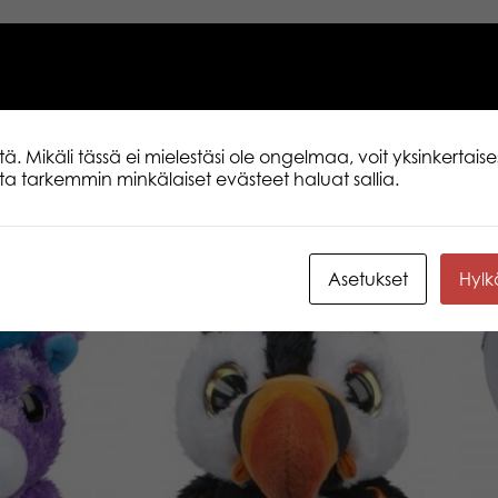
 Mikäli tässä ei mielestäsi ole ongelmaa, voit yksinkertaises
lita tarkemmin minkälaiset evästeet haluat sallia.
Asetukset
Hyl