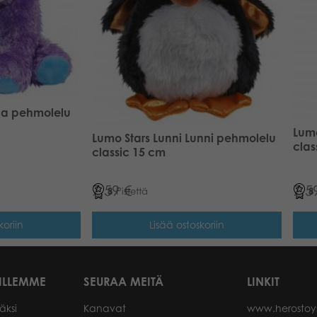
rla pehmolelu
Lumo
Lumo Stars Lunni Lunni pehmolelu
clas
classic 15 cm
7,59
€
7,5
8
Pistettä
8
koriin
Lisää ostoskoriin
ILLEMME
SEURAA MEITÄ
LINKIT
äksi
Kanavat
www.herostoy