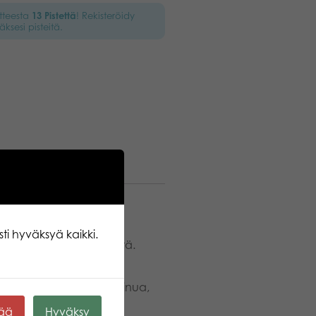
otteesta
13
Pistettä
! Rekisteröidy
äksesi pisteitä.
heijastavat revontulien
aanut värinsä Pohjolan
ti hyväksyä kaikki.
annan ja järvien väreistä.
ne sekä nimipäivä. Saat
nka avulla pääset
sessa pelissä.​ Silitä minua,
nua vatsasta, päästä ja
kää
Hyväksy