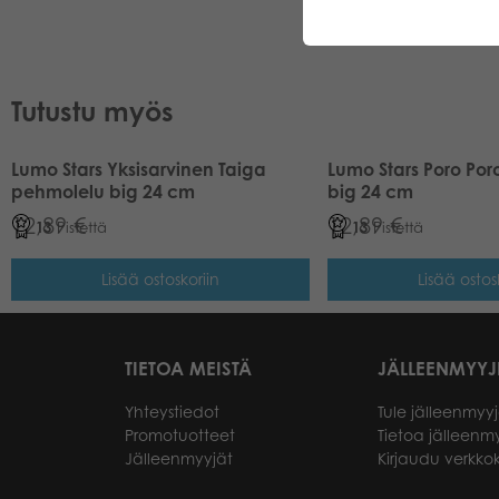
Tutustu myös
Lumo Stars Yksisarvinen Taiga
Lumo Stars Poro Po
pehmolelu big 24 cm
big 24 cm
12,89
€
12,89
€
13
Pistettä
13
Pistettä
Lisää ostoskoriin
Lisää ostos
TIETOA MEISTÄ
JÄLLEENMYYJ
Yhteystiedot
Tule jälleenmyyj
Promotuotteet
Tietoa jälleenmy
Jälleenmyyjät
Kirjaudu verkk