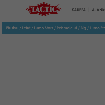
KAUPPA
AJANK
Etusivu
/
Lelut
/
Lumo Stars
/
Pehmolelut
/
Big
/ Lumo St