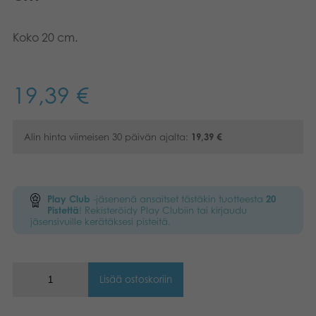
Kirjat
Suomi
Koko 20 cm.
Arkistoidut tuotteet
Nederlands
19,39
€
Promotuotteet
Norsk
Polski
Sovellukset
Alin hinta viimeisen 30 päivän ajalta:
19,39
€
Play Club
-jäsenenä ansaitset tästäkin tuotteesta
20
Pistettä
! Rekisteröidy Play Clubiin tai kirjaudu
jäsensivuille kerätäksesi pisteitä.
Lisää ostoskoriin