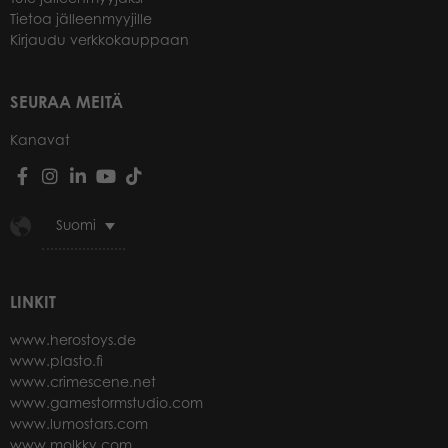
Tietoa jälleenmyyjille
Kirjaudu verkkokauppaan
SEURAA MEITÄ
Kanavat
Suomi
LINKIT
www.herostoys.de
www.plasto.fi
www.crimescene.net
www.gamestormstudio.com
www.lumostars.com
www.molkky.com