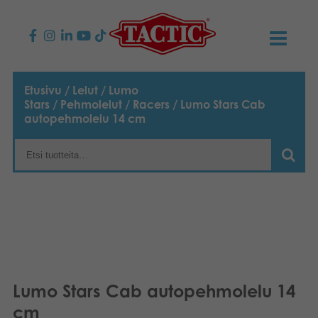
KAUPPA
Etusivu
/
Lelut
/
Lumo
Stars
/
Pehmolelut
/
Racers
/ Lumo Stars Cab
Lasten pelit
AJANKOHTAISTA
autopehmolelu 14 cm
Perhepelit
TACTIC
Aikuisten pelit
Tapa toimia
YHTEYSTIEDOT
Ulkopelit
Vastuullisuus
Ota yhteyttä
PLAY CLUB
Reklamaatiot
Palapelit
0
Tarina
Sivustot
OSTOSKORI
Lumo Stars Cab autopehmolelu 14
Lelut
Medialle
OMA TILI
cm