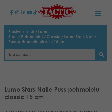
KAUPPA
Etusivu
/
Lelut
/
Lumo
Stars
/
Pehmolelut
/
Classic
/ Lumo Stars Nalle
Lasten pelit
AJANKOHTAISTA
Puss pehmolelu classic 15 cm
Perhepelit
TACTIC
Aikuisten pelit
Tapa toimia
YHTEYSTIEDOT
Ulkopelit
Vastuullisuus
Ota yhteyttä
PLAY CLUB
Lumo Stars Nalle Puss pehmolelu
Reklamaatiot
Palapelit
0
Tarina
Sivustot
OSTOSKORI
classic 15 cm
Lelut
Medialle
OMA TILI