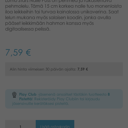
Lumo Stars Nalle Puss on pehmeä ja rakastettava
pehmolelu. Tämä 15 cm korkea nalle tuo monenlaista
Kirjat
Suomi
iloa leikkeihin tai turvaa kainalossa unikaverina. Saat
lelun mukana myös salaisen koodin, jonka avulla
Arkistoidut tuotteet
pääset leikkimään hahmon kanssa myös
Dansk
digitaalisessa pelissä.
Promotuotteet
Nederlands
Norsk
7,59
€
Sovellukset
Polski
Alin hinta viimeisen 30 päivän ajalta:
7,59
€
Svenska
Play Club
-jäsenenä ansaitset tästäkin tuotteesta
8
Pistettä
! Rekisteröidy Play Clubiin tai kirjaudu
jäsensivuille kerätäksesi pisteitä.
Lisää ostoskoriin