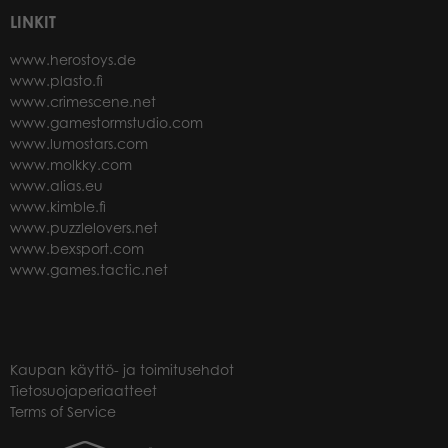
LINKIT
www.herostoys.de
www.plasto.fi
www.crimescene.net
www.gamestormstudio.com
www.lumostars.com
www.molkky.com
www.alias.eu
www.kimble.fi
www.puzzlelovers.net
www.bexsport.com
www.games.tactic.net
Kaupan käyttö- ja toimitusehdot
Tietosuojaperiaatteet
Terms of Service