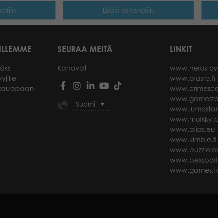
koriin
Lisää ostoskoriin
ILLEMME
SEURAA MEITÄ
LINKIT
äksi
Kanavat
www.herostoy
yjille
www.plasto.fi
okauppaan
www.crimesce
www.gamesto
Suomi
www.lumostar
www.molkky.
www.alias.eu
www.kimble.fi
www.puzzlelov
www.bexspor
www.games.ta