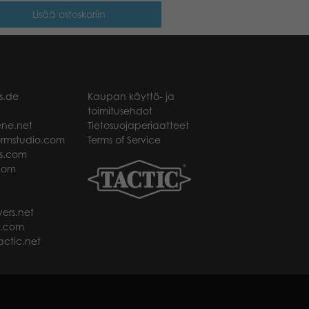
Lisää ostoskoriin
s.de
Kaupan käyttö- ja
toimitusehdot
ne.net
Tietosuojaperiaatteet
rmstudio.com
Terms of Service
s.com
com
ers.net
t.com
ctic.net