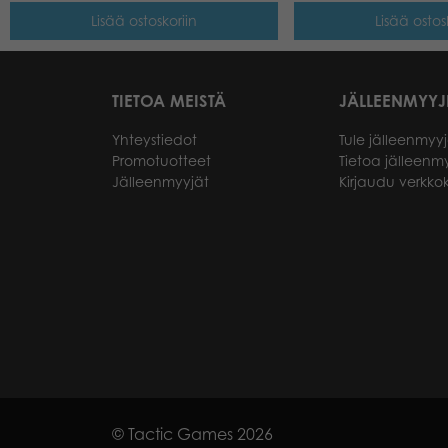
Lisää ostoskoriin
Lisää ostos
TIETOA MEISTÄ
JÄLLEENMYYJ
Yhteystiedot
Tule jälleenmyyj
Promotuotteet
Tietoa jälleenmy
Jälleenmyyjät
Kirjaudu verkk
© Tactic Games 2026