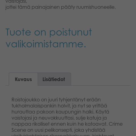
vaistojasi,
jottei tämä painajainen pääty ruumishuoneelle.
Tuote on poistunut
valikoimistamme.
Kuvaus
Lisätiedot
Roistojoukko on juuri tyhjentänyt erään
tukholmalaispankin holvit, ja nyt se yrittää
hurauttaa pakoon kaupungin halki. Käytä
vaistojasi ja neuvokkuuttasi, sulje katuja ja
nappaa rikolliset ennen kuin he katoavat. Crime
Scene on uusi pelikonsepti, joka yhdistää