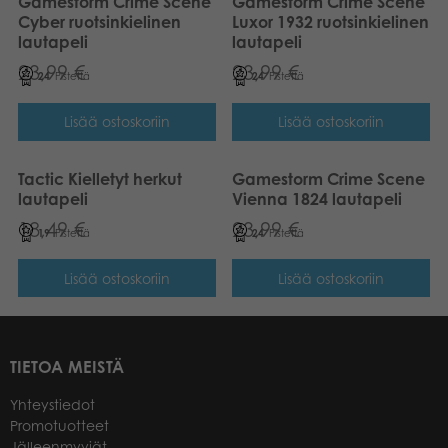
Gamestorm Crime Scene
Gamestorm Crime Scene
Cyber ruotsinkielinen
Luxor 1932 ruotsinkielinen
lautapeli
lautapeli
23,99
€
23,99
€
24
Pistettä
24
Pistettä
Lisää ostoskoriin
Lisää ostoskoriin
Tactic Kielletyt herkut
Gamestorm Crime Scene
lautapeli
Vienna 1824 lautapeli
18,49
€
23,99
€
19
Pistettä
24
Pistettä
Lisää ostoskoriin
Lisää ostoskoriin
TIETOA MEISTÄ
Yhteystiedot
Promotuotteet
Jälleenmyyjät