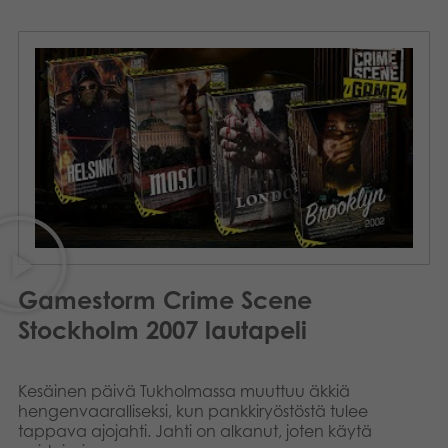
Kirjat
Suomi
Arkistoidut tuotteet
Promotuotteet
Sovellukset
Gamestorm Crime Scene
Stockholm 2007 lautapeli
Kesäinen päivä Tukholmassa muuttuu äkkiä
hengenvaaralliseksi, kun pankkiryöstöstä tulee
tappava ajojahti. Jahti on alkanut, joten käytä