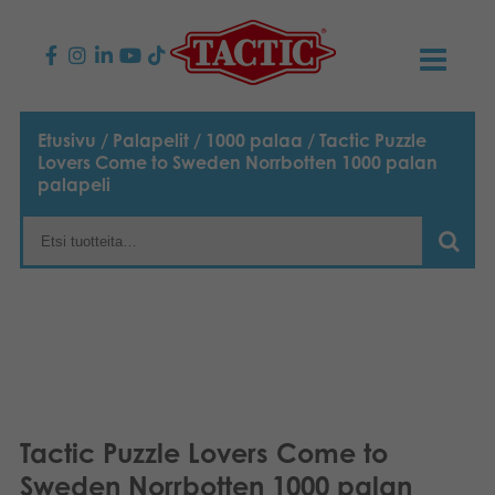
KAUPPA
Etusivu
/
Palapelit
/
1000 palaa
/ Tactic Puzzle
Lovers Come to Sweden Norrbotten 1000 palan
Lasten pelit
AJANKOHTAISTA
palapeli
Perhepelit
TACTIC
Aikuisten pelit
Tapa toimia
YHTEYSTIEDOT
Ulkopelit
Vastuullisuus
Ota yhteyttä
PLAY CLUB
Reklamaatiot
Palapelit
0
Tarina
Sivustot
OSTOSKORI
Tactic Puzzle Lovers Come to
Lelut
Medialle
OMA TILI
Sweden Norrbotten 1000 palan