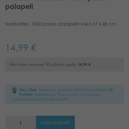
palapeli
Kirjat
Suomi
Arkistoidut tuotteet
Dansk
Norrbotten. 1000 palaa, palapelin koko 67 x 48 cm.
Promotuotteet
Norsk
14,99
€
Svenska
Sovellukset
Alin hinta viimeisen 30 päivän ajalta:
14,99
€
Play Club
-jäsenenä ansaitset tästäkin tuotteesta
15
Pistettä
! Rekisteröidy Play Clubiin tai kirjaudu
jäsensivuille kerätäksesi pisteitä.
Lisää ostoskoriin