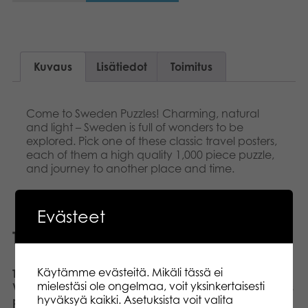
Kuvaus
Lisätiedot
Toimitus
Come to Sweden Puzzles! Charming, natural
and light – Sweden is full of wonders to be
explored. Pick one of these classic travel posters,
each of them a high quality 1,000 piece puzzle,
and journey to another place and time.
Evästeet
Tutustu myös
Käytämme evästeitä. Mikäli tässä ei
Tactic Puzzle Lovers
Tactic Puzzle Lovers
mielestäsi ole ongelmaa, voit yksinkertaisesti
Vintage Sea Map 1000
Dutch Window and Doors
hyväksyä kaikki. Asetuksista voit valita
palan palapeli
1000 palan palapeli