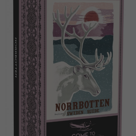
Dansk
Bøker
Svenska
Applikasjoner
Arkiverte produkter