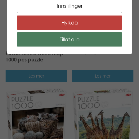
Innstillinger
Hylkää
Puzzle Lovers
Tillat alle
Neuschwanstein Castle
1000 pcs puzzle
Puzzle Lovers World Map
1000 pcs puzzle
Les mer
Les mer