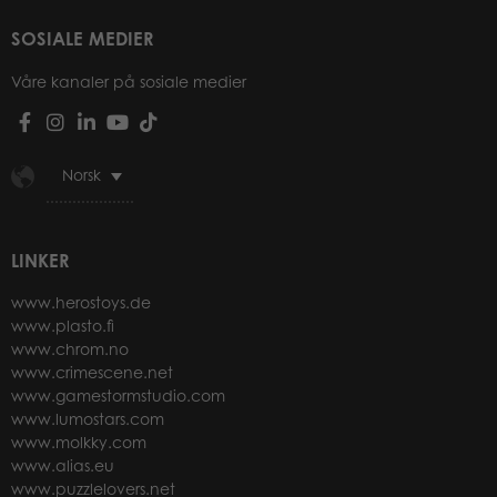
SOSIALE MEDIER
Våre kanaler på sosiale medier
Norsk
LINKER
www.herostoys.de
www.plasto.fi
www.chrom.no
www.crimescene.net
www.gamestormstudio.com
www.lumostars.com
www.molkky.com
www.alias.eu
www.puzzlelovers.net