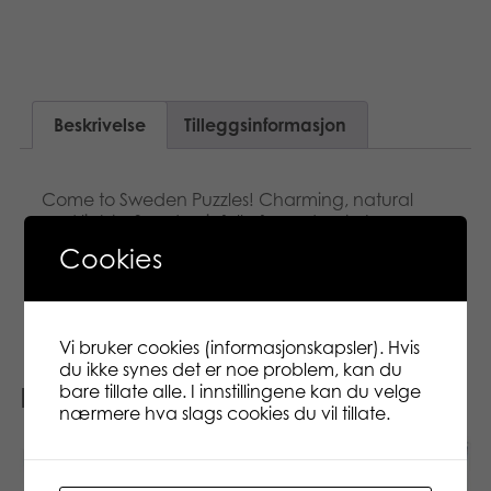
Beskrivelse
Tilleggsinformasjon
Come to Sweden Puzzles! Charming, natural
and light – Sweden is full of wonders to be
explored. Pick one of these classic travel posters,
Cookies
each of them a high quality 1,000 piece puzzle,
and journey to another place and time.
Vi bruker cookies (informasjonskapsler). Hvis
du ikke synes det er noe problem, kan du
bare tillate alle. I innstillingene kan du velge
Relaterte produkter
nærmere hva slags cookies du vil tillate.